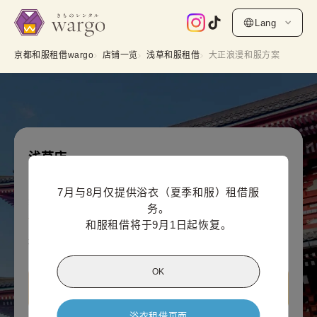
Lang
京都和服租借wargo
店铺一览
浅草和服租借
大正浪漫和服方案
浅草店
大正浪漫和服方案
7月与8月仅提供浴衣（夏季和服）租借服
线上支付价格（每人）
务。

5,500
¥
(含税)~
和服租借将于9月1日起恢复。
¥6,600
OK
查看 浅草店信息
浴衣租借页面