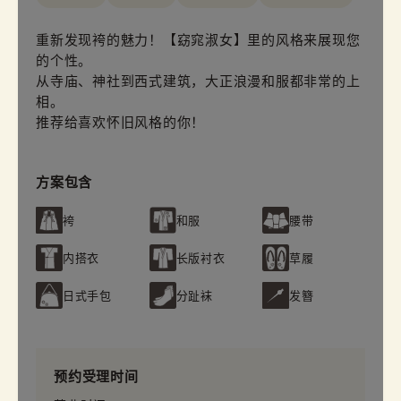
重新发现袴的魅力！【窈窕淑女】里的风格来展现您
的个性。
从寺庙、神社到西式建筑，大正浪漫和服都非常的上
相。
推荐给喜欢怀旧风格的你！
方案包含
袴
和服
腰带
内搭衣
长版衬衣
草履
日式手包
分趾袜
发簪
预约受理时间