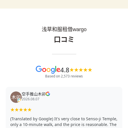
浅草和服租借wargo
口コミ
4.8
★
★
★
★
★
Based on 2,573 reviews
空手推山木卯
2026.08.07
★
★
★
★
★
(Translated by Google) It's very close to Senso-ji Temple,
only a 10-minute walk, and the price is reasonable. The