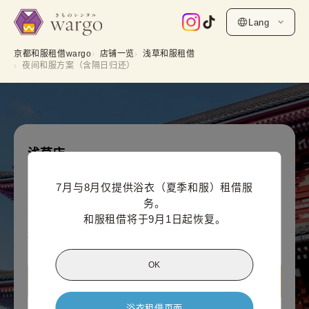
Lang
京都和服租借wargo
店铺一览
浅草和服租借
夜间和服方案（含隔日归还）
浅草店
夜间和服方案（含隔日归还）
7月与8月仅提供浴衣（夏季和服）租借服
线上支付价格（每人）
务。

4,400
¥
(含税)~
和服租借将于9月1日起恢复。
¥5,500
OK
查看 浅草店信息
浴衣租借页面