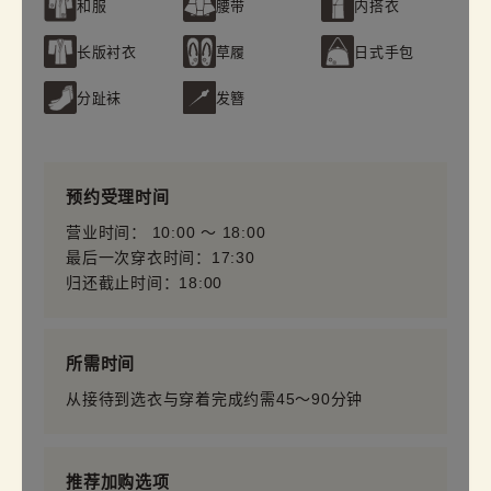
和服
腰带
内搭衣
长版衬衣
草履
日式手包
分趾袜
发簪
预约受理时间
营业时间： 10:00 〜 18:00
最后一次穿衣时间：17:30
归还截止时间：18:00
所需时间
从接待到选衣与穿着完成约需45～90分钟
推荐加购选项