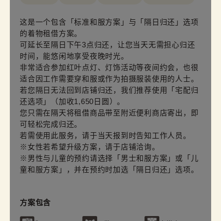
这是一个包含「标准和服方案」与「隔日归还」选项
的着物租借方案。
可延长至隔日下午3点归还，让您当天无需担心归还
时间，能悠闲地享受夜晚时光。
非常适合参加红叶点灯、灯饰活动等夜间约会，也很
适合因工作需要穿和服或作为拍摄服装使用的人士。
若您隔日无法回到店铺归还，我们推荐使用「宅配归
还选项」（加收1,650日圆）。
您只需在隔天将租借商品带至附近便利商店寄出，即
可轻松完成归还。
若需使用此服务，请于当天报到时告知工作人员。
※女性若希望升级方案，请于店铺洽询。
※男性与儿童的预约请选择「男士和服方案」或「儿
童和服方案」，并在预约时加选「隔日归还」选项。
方案包含