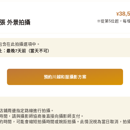
38,
¥
※從第5位起，每增加
00張 外景拍攝
包含在此拍攝選項中。
止：最晚7天前（當天不可）
預約川越和服攝影方案
店鋪周邊指定路線進行拍攝。

時間，請與攝影師協商後直接向攝影師支付。

約時間，可能會縮短拍攝時間或婉拒拍攝。此情況視為當日取消，拍