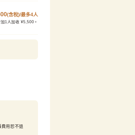
500
(含稅)/最多4人
1人加收 ¥5,500。
攝費用恕不退