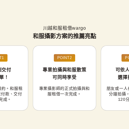
川越和服租借wargo
和服攝影方案的推薦亮點
T1
POINT2
P
到交付
專業拍攝與和服散策
可依
單！
可同時享受
選擇
預約。和服租
專業攝影師的正式拍攝與和
朋友或一人
至付款、交付
服租借一次完成。
分鐘拍攝
完成。
120