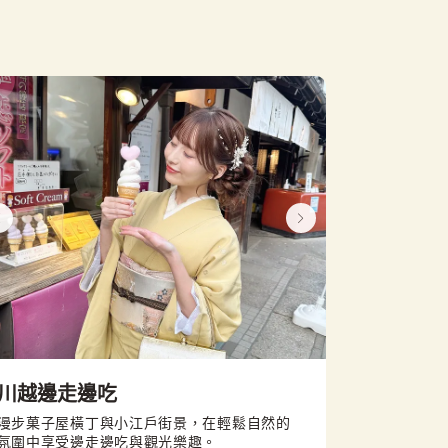
川越邊走邊吃
漫步菓子屋橫丁與小江戶街景，在輕鬆自然的
氛圍中享受邊走邊吃與觀光樂趣。