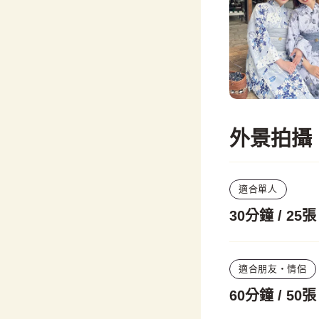
外景拍攝
適合單人
30分鐘 / 25
適合朋友・情侶
60分鐘 / 50