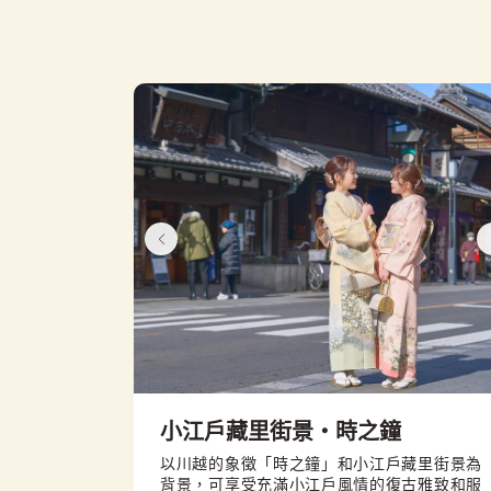
小江戶藏里街景・時之鐘
以川越的象徵「時之鐘」和小江戶藏里街景為
背景，可享受充滿小江戶風情的復古雅致和服