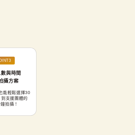
OINT3
人數與時間
拍攝方案
也能輕鬆選擇30
，到支援團體的
分鐘拍攝！