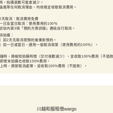
時，拍攝張數可能會減少。

強風等任何取消理由，均依規定收取取消費用。
2天取消：取消費用免費

一日及當日取消：使用費用的100％

認信內第3項「預約方案詳細」連結自行取消。
消拍攝：

］前2天先取消原預約後重新預約。

］前一日或當日，適用一般取消政策（使用費用的100％）。
分鐘時，將縮短拍攝時間（交付張數減少），並收取100%費用（不退款
即使未拍攝也收取100%費用。

以上時，將按取消處理，並收取100%費用（不退款）。
川越和服租借wargo