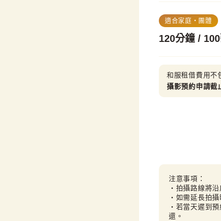
適合家庭・團體
120分鐘 / 1
和服租借費用不
攝影預約申請截
注意事項：

・拍攝路線將沿
・如需延長拍攝
・若當天遲到預
還。
