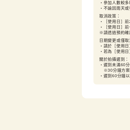
・參加人數較多
・不論因雨天或
取消政策：

・［使用日］前
・［使用日］前
※請透過預約確
日期變更或僅取
・請於［使用日
・若為［使用日
關於拍攝遲到：

・遲到未滿60
　※30分鐘方案
・遲到60分鐘