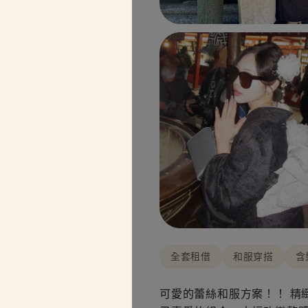
全套租借
和服穿搭
含
可愛的蕾絲和服方案！！ 精