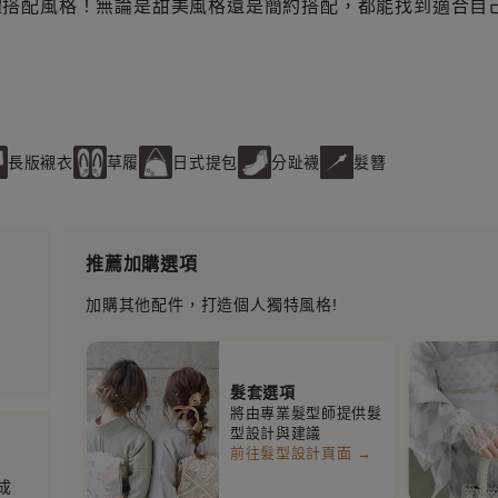
體搭配風格！無論是甜美風格還是簡約搭配，都能找到適合自
長版襯衣
草履
日式提包
分趾襪
髮簪
推薦加購選項
加購其他配件，打造個人獨特風格!
髮套選項
將由專業髮型師提供髮
型設計與建議
前往髮型設計頁面 →
成