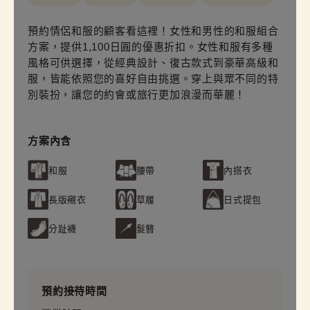
預約情侶和服的顧客看這裡！女性和男性的和服組合
方案，提供1,100日圓的優惠折扣。女性和服有多種
風格可供選擇，從經典設計、復古款式到豪華高級和
服，皆能依照您的喜好自由挑選。穿上與眾不同的特
別裝扮，讓您的約會或旅行更加浪漫而華麗！
方案內含
和服
腰帶
內搭衣
長版襯衣
草履
日式提包
分趾襪
髮簪
預約接待時間