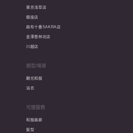
東京浅草店
銀座店
麻布十番SAKRA店
金澤香林坊店
川越店
類型/場景
觀光和服
浴衣
可選服務
和服画廊
髮型