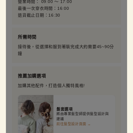
營業時間： 09:00 〜 17:00
最後一次穿衣時間：16:00
退貨截止日期：16:30
所需時間
接待後，從選擇和服到著裝完成大約需要45~90分
鐘
推薦加購選項
加購其他配件，打造個人獨特風格!
髮套選項
將由專業髮型師提供髮型設計與
建議
前往髮型設計頁面 →