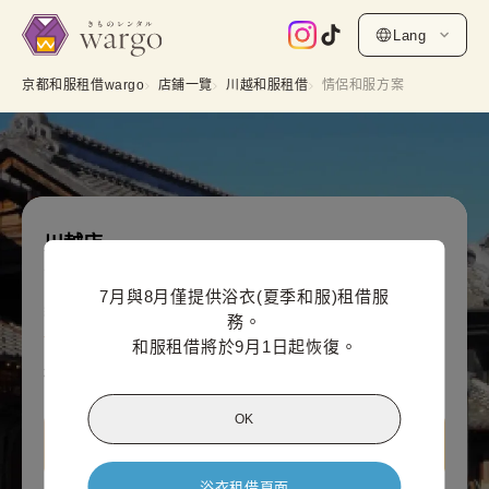
Lang
京都和服租借wargo
店鋪一覽
川越和服租借
情侶和服方案
川越店
情侶和服方案
7月與8月僅提供浴衣(夏季和服)租借服
網上付款價格（每組）
務。

7,700
¥
(含稅)~
和服租借將於9月1日起恢復。
¥8,800
OK
查看川越店資訊
浴衣租借頁面