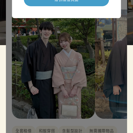
全套租借
和服穿搭
含髮型設計
無需攜帶物品