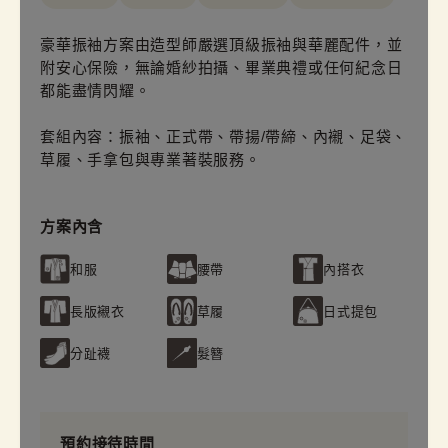
豪華振袖方案由造型師嚴選頂級振袖與華麗配件，並
附安心保險，無論婚紗拍攝、畢業典禮或任何紀念日
都能盡情閃耀。
套組內容：振袖、正式帶、帶揚/帶締、內襯、足袋、
草履、手拿包與專業著裝服務。
方案內含
和服
腰帶
內搭衣
長版襯衣
草履
日式提包
分趾襪
髮簪
預約接待時間