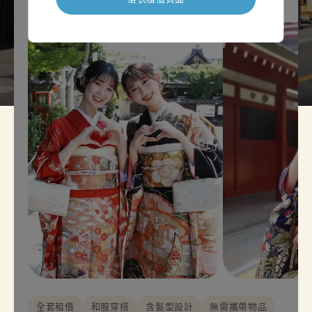
全套租借
和服穿搭
含髮型設計
無需攜帶物品