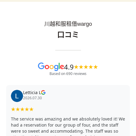
川越和服租借wargo
口コミ
4.9
★
★
★
★
★
Based on 690 reviews
Letticia L
2026.07.30
★
★
★
★
★
The service was amazing and we absolutely loved it! We
had a reservation for our group of four, and the staff
were so sweet and accommodating. The staff was so