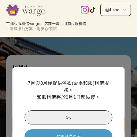
Lang
京都和服租借wargo
店鋪一覽
川越和服租借
高級振袖方案（附安心保障）
川越店
高級振袖方案（附安心保障）
7月與8月僅提供浴衣(夏季和服)租借服
網上付款價格（每人）
務。

56,100
¥
(含稅)~
和服租借將於9月1日起恢復。
¥57,200
OK
查看川越店資訊
浴衣租借頁面