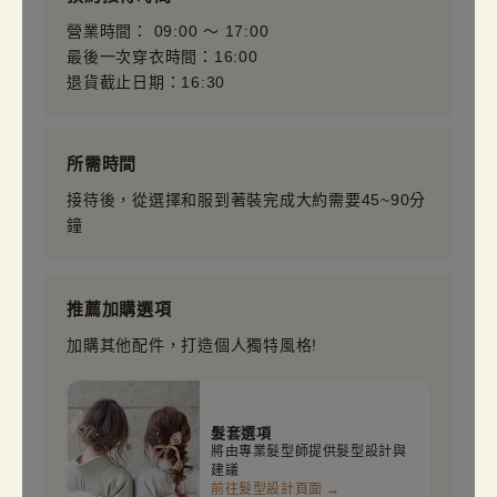
營業時間： 09:00 〜 17:00
最後一次穿衣時間：16:00
退貨截止日期：16:30
所需時間
接待後，從選擇和服到著裝完成大約需要45~90分
鐘
推薦加購選項
加購其他配件，打造個人獨特風格!
髮套選項
將由專業髮型師提供髮型設計與
建議
前往髮型設計頁面 →