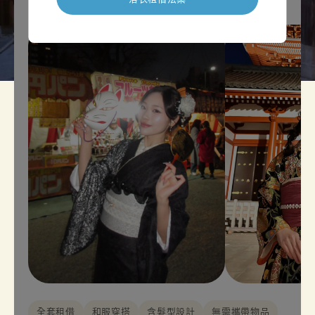
全套租借
和服穿搭
含髮型設計
無需攜帶物品