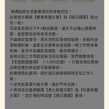
推薦給想在京都盡情玩到夜晚的您！

此租借方案將【標準和服方案】與【隔日歸還】結合
在一起。

可延長至隔日下午3點前歸還，當天不必擔心歸還時
間，能悠閒自在地享受京都。

不論是欣賞東寺、清水寺的紅葉夜間點燈、京都的浪
漫晚餐約會，還是在京都車站或祇園一帶工作時穿著
和服，甚至作為攝影用服裝，都非常適合。

若隔日因工作等原因無法回店歸還，我們推薦使用
【宅配歸還選項】（+1,650日圓）。只需在隔日將商
品帶至便利商店即可輕鬆寄回。

如需使用此選項，請於當日辦理租借時告知工作人
員。

※女性若希望升級方案，請於門市洽詢。

※男性及兒童請選擇【男士和服方案】或【兒童和服
方案】，並於預約時加選【隔日歸還】選項。