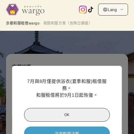
Lang
京都和服租借wargo
夜間和服方案（含隔日歸還）
京都地區
夜間和服方案（含隔日歸還）
7月與8月僅提供浴衣(夏季和服)租借服
網上付款價格（每人）
務。

4,400
¥
和服租借將於9月1日起恢復。
(含稅)~
¥5,500
OK
預約此方案
浴衣租借法案