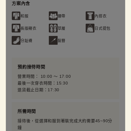
方案內含
和服
腰帶
內搭衣
長版襯衣
草履
日式提包
分趾襪
髮簪
預約接待時間
營業時間： 10:00 〜 17:00
最後一次穿衣時間：15:30
退貨截止日期：17:30
所需時間
接待後，從選擇和服到著裝完成大約需要45~90分
鐘