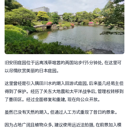
旧安田庭园位于远离浅草喧嚣的两国站步行5分钟处,在这里可
以尽情欣赏美丽的日本庭园。
这里曾经是引入隅田川水的潮入回游式庭园,后来虽几经易主但
得到了保护。经历了关东大地震和太平洋战争后,管理权转移到
了墨田区。经过全面修复和重建,现在向公众开放。
虽然已没有天然的潮入,但通过人工方式重现了昔日的景象。
因为占地广阔且植物众多,建议使用远近法拍摄,在前景加入模