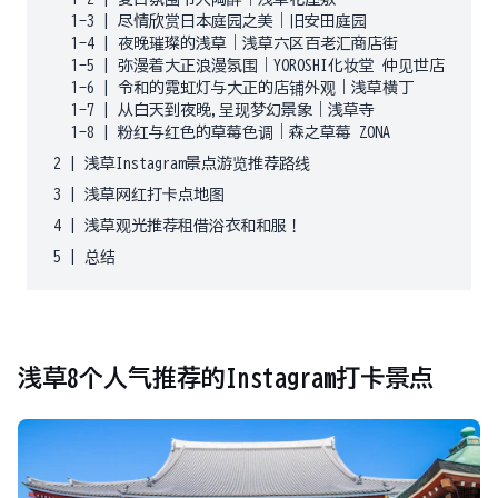
1-3
|
尽情欣赏日本庭园之美｜旧安田庭园
1-4
|
夜晚璀璨的浅草｜浅草六区百老汇商店街
1-5
|
弥漫着大正浪漫氛围｜YOROSHI化妆堂 仲见世店
1-6
|
令和的霓虹灯与大正的店铺外观｜浅草横丁
1-7
|
从白天到夜晚,呈现梦幻景象｜浅草寺
1-8
|
粉红与红色的草莓色调｜森之草莓 ZONA
2
|
浅草Instagram景点游览推荐路线
3
|
浅草网红打卡点地图
4
|
浅草观光推荐租借浴衣和和服！
5
|
总结
浅草8个人气推荐的Instagram打卡景点