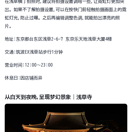
在浅草横丁拍照时,建议将拍摄设置调暗一些,让霓虹灯更加突
出。如果不了解拍摄设置,可以在按快门前轻触拍摄画面上的霓
虹灯光,防止过曝。之后再编辑调整色调,就能拍出漂亮的照
片。
地址:东京都台东区浅草2-6-7 东京乐天地浅草大厦4楼
交通:筑波EX浅草站步行1分钟
营业时间:12:00～23:00
休息日:因店铺而异
从白天到夜晚,呈现梦幻景象｜浅草寺