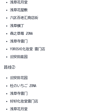
浅草花月堂
浅草花屋敷
六区百老汇商店街
浅草横丁
森之草莓 ZONA
浅草寺雷门
YOROSHI化妆堂 雷门店
旧安田庭园
路线②
旧安田花园
杜のいちご ZONA
浅草寺雷门
好好化妆堂雷门店
浅草花月堂