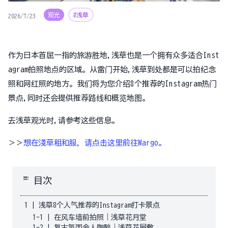
观光
#浅草
2026/7/23
作为日本首屈一指的旅游胜地,浅草也是一个拥有众多适合Inst
agram拍照地点的区域。从雷门开始,浅草到处都是可以拍纪念
照和网红照的地方。我们将为您介绍8个推荐的Instagram热门
景点,同时还会提供推荐路线和概览地图。
去浅草观光时,请参考这些信息。
＞＞
想在淺草租和服，请点击这里前往Wargo。
toc
目次
1
|
浅草8个人气推荐的Instagram打卡景点
1-1
|
在风车墙前拍照｜浅草花月堂
1-2
|
复古氛围令人陶醉｜浅草花屋敷