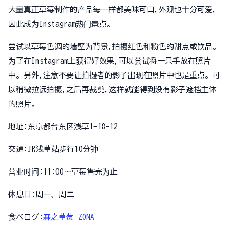
大量真正草莓制作的产品每一样都美味可口,外观也十分可爱,
因此成为Instagram热门景点。
尝试以草莓色调的墙壁为背景,拍摄红色和粉色的甜点或饮品。
为了在Instagram上获得好效果,可以尝试将一只手放在照片
中。另外,注意不要让拍摄者的影子出现在照片中也是重点。可
以稍微拉远拍摄,之后再裁剪,这样就能得到没有影子遮挡主体
的照片。
地址:东京都台东区浅草1-18-12
交通:JR浅草站步行10分钟
营业时间:11:00～草莓售完为止
休息日:周一、周二
食べログ:
森之草莓 ZONA