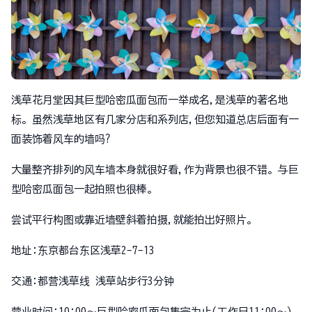
浅草花月堂因其巨型哈密瓜面包而一举成名,是浅草的著名地
标。虽然浅草地区有几家分店和系列店,但您知道总店后面有一
面装饰着风车的墙吗?
大量整齐排列的风车墙本身就很好看,作为背景也很不错。与巨
型哈密瓜面包一起拍照也很棒。
尝试平行构图或靠近墙壁斜着拍摄,就能拍出好照片。
地址:东京都台东区浅草2-7-13
交通:都营浅草线 浅草站步行3分钟
营业时间:10:00～巨型哈密瓜面包售完为止(工作日11:00～)