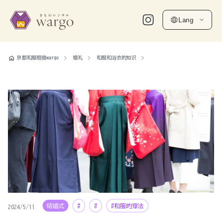
Lang
home
京都和服租借wargo
婚礼
和服和浴衣的知识
结婚式
#
#
#和服的穿法
2024/5/11