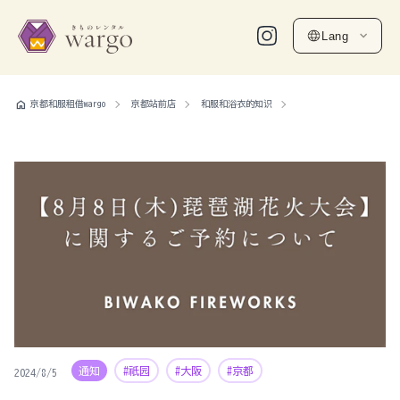
Lang
home
京都和服租借wargo
京都站前店
和服和浴衣的知识
通知
#祇园
#大阪
#京都
2024/8/5