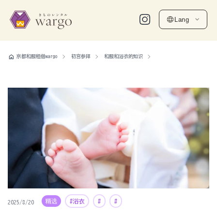
Lang
home
京都和服租借wargo
初宫参拜
和服和浴衣的知识
精选
#浴衣
#
#
2025/8/20