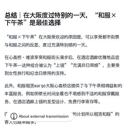
总结｜在大阪度过特别的一天，“和服×
下午茶”是最佳选择
“和服×下午茶”在大阪受欢迎的原因是，可以享受都市街景
与和服之间的反差，度过充满特别感的一天。
在心斋桥・难波享受和服街头漫步后，在酒店酒廊优雅地品尝
下午茶——这种组合被认为“上镜”“充满非日常感”，主要受
到女性旅行和纪念日使用的支持。
此外，和服租赁wargo大阪心斋桥店提供了与下午茶相得益彰的
丰富服务，例如即使长时间坐着也不易感到不适的和服穿戴服
务、在酒店酒廊上镜的发型设计、免费行李寄存等。
因此近年来，“因为有去享用下午茶的计划所以租赁和服”的
客人也越来越多。