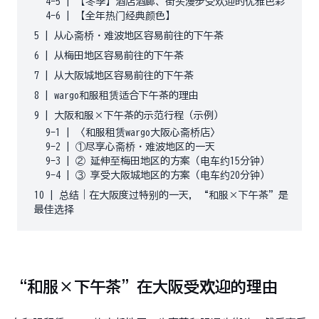
4-5
|
【冬季】酒店酒廊、街头漫步受欢迎的优雅色彩
4-6
|
【全年热门经典颜色】
5
|
从心斋桥・难波地区容易前往的下午茶
6
|
从梅田地区容易前往的下午茶
7
|
从大阪城地区容易前往的下午茶
8
|
wargo和服租赁适合下午茶的理由
9
|
大阪和服×下午茶的示范行程（示例）
9-1
|
〈和服租赁wargo大阪心斋桥店〉
9-2
|
①尽享心斋桥・难波地区的一天
9-3
|
② 延伸至梅田地区的方案（电车约15分钟）
9-4
|
③ 享受大阪城地区的方案（电车约20分钟）
10
|
总结｜在大阪度过特别的一天，“和服×下午茶”是
最佳选择
“和服×下午茶”在大阪受欢迎的理由