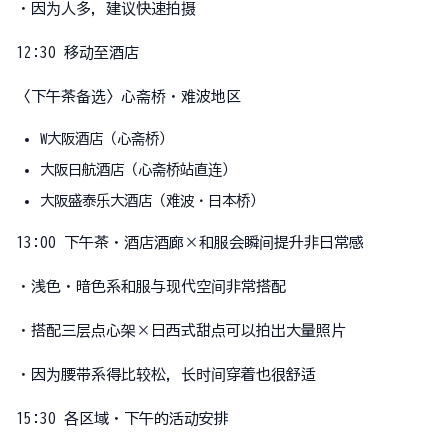
・因为人多，建议快速拍摄
12:30 移动至酒店
〈下午茶备选〉心斋桥・难波地区
W大阪酒店（心斋桥）
大阪日航酒店（心斋桥站直连）
大阪盛泰乐大酒店（难波・日本桥）
13:00 下午茶・酒店酒廊×和服会瞬间提升非日常感
・浅色・暗色系和服与现代空间非常搭配
・搭配三层点心架×日西式甜点可以拍出大量照片
・因为腰带系得比较松，长时间穿着也很舒适
15:30 各区域・下午的活动安排