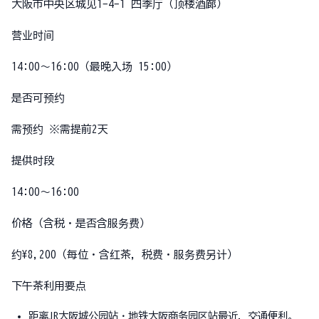
大阪市中央区城见1-4-1 四季厅（顶楼酒廊）
营业时间
14:00〜16:00（最晚入场 15:00）
是否可预约
需预约 ※需提前2天
提供时段
14:00〜16:00
价格（含税・是否含服务费）
约¥8,200（每位・含红茶，税费・服务费另计）
下午茶利用要点
距离JR大阪城公园站・地铁大阪商务园区站最近，交通便利。