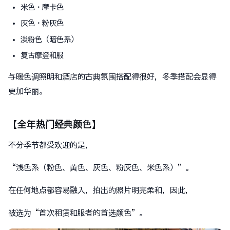
米色・摩卡色
灰色・粉灰色
淡粉色（暗色系）
复古摩登和服
与暖色调照明和酒店的古典氛围搭配得很好，冬季搭配会显得
更加华丽。
【全年热门经典颜色】
不分季节都受欢迎的是，
“浅色系（粉色、黄色、灰色、粉灰色、米色系）”。
在任何地点都容易融入，拍出的照片明亮柔和，因此，
被选为“首次租赁和服者的首选颜色”。