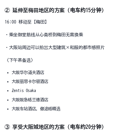
② 延伸至梅田地区的方案（电车约15分钟）
16:00 移动至【梅田】
・乘坐御堂筋线从心斋桥到梅田无需换乘
・大阪站周边可以拍出大型建筑×和服的都市感照片
〈下午茶备选〉
大阪华尔道夫酒店
大阪丽思卡尔顿酒店
Zentis Osaka
大阪阪急格兰德酒店
大阪车站酒店，傲途格精选
③ 享受大阪城地区的方案（电车约20分钟）