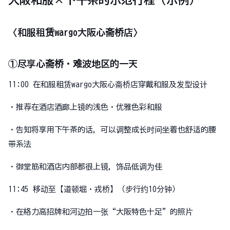
〈和服租赁wargo大阪心斋桥店〉
①尽享心斋桥・难波地区的一天
11:00 在和服租赁wargo大阪心斋桥店穿戴和服及发型设计
・推荐在酒店酒廊上镜的浅色・优雅色彩和服
・告知将享用下午茶的话，可以调整成长时间坐着也舒适的腰
带系法
・御堂筋和酒店内部都很上镜，饰品低调为佳
11:45 移动至【道顿堀・戎桥】（步行约10分钟）
・在格力高招牌和河边拍一张“大阪特色十足”的照片