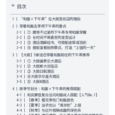
toc
目次
1
|
“和服×下午茶”在大阪受欢迎的理由
2
|
穿着和服去享用下午茶的要点
2-1
|
① 腰带不过紧的下午茶专用和服穿戴
2-2
|
② 长时间不易疲劳的发型设计
2-3
|
③ 酒店酒廊较冷，可搭配皮草或羽织
2-4
|
④ 提前查看拍照景点，打造“上镜的一天”
3
|
【大阪】5家适合穿着和服前往的下午茶推荐
3-1
|
① 大阪盛泰乐大酒店
3-2
|
② 大阪新大谷饭店
3-3
|
③ 大阪日航酒店
3-4
|
④大阪华尔道夫酒店
3-5
|
⑤ 大阪W酒店
4
|
按季节划分：和服×下午茶的推荐搭配
4-1
|
和风摩登复古访问和服成人搭配【人气No.1】
4-2
|
【春季】樱花季热门和服颜色
4-3
|
【夏季】浴衣也以“清凉色”上镜
4-4
|
【秋季】与红叶相映成趣的深色系