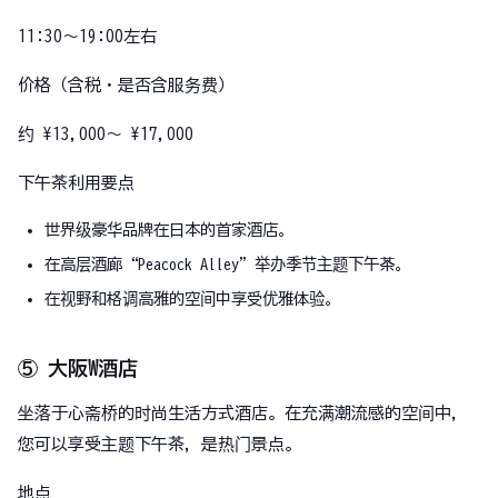
11:30〜19:00左右
价格（含税・是否含服务费）
约 ¥13,000～ ¥17,000
下午茶利用要点
世界级豪华品牌在日本的首家酒店。
在高层酒廊“Peacock Alley”举办季节主题下午茶。
在视野和格调高雅的空间中享受优雅体验。
⑤ 大阪W酒店
坐落于心斋桥的时尚生活方式酒店。在充满潮流感的空间中，
您可以享受主题下午茶，是热门景点。
地点