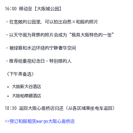
16:00 移动至【大阪城公园】
・在宽敞的公园里，可以拍出自然×和服的照片
・以天守阁为背景的照片会成为“极具大阪特色的一张”
・被绿意和水边环绕的宁静奢华空间
・推荐给重视纪念日・特别感的人
〈下午茶备选〉
大阪新大谷酒店
大阪帕蒂娜酒店
18:30 返回大阪心斋桥店归还（从各区域乘坐电车返回）
>>预订和服租赁wargo大阪心斋桥店