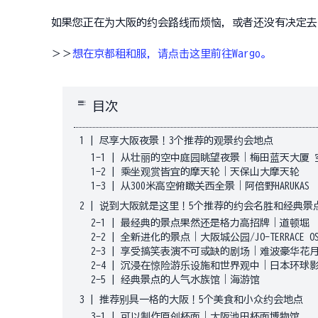
如果您正在为大阪的约会路线而烦恼，或者还没有决定去
＞＞
想在京都租和服，请点击这里前往Wargo。
toc
目次
1
|
尽享大阪夜景！3个推荐的观景约会地点
1-1
|
从壮丽的空中庭园眺望夜景｜梅田蓝天大厦 
1-2
|
乘坐观赏皆宜的摩天轮｜天保山大摩天轮
1-3
|
从300米高空俯瞰关西全景｜阿倍野HARUKAS
2
|
说到大阪就是这里！5个推荐的约会名胜和经典景
2-1
|
最经典的景点果然还是格力高招牌｜道顿堀
2-2
|
全新进化的景点｜大阪城公园/JO-TERRACE OS
2-3
|
享受搞笑表演不可或缺的剧场｜难波豪华花
2-4
|
沉浸在惊险游乐设施和世界观中｜日本环球
2-5
|
经典景点的人气水族馆｜海游馆
3
|
推荐别具一格的大阪！5个美食和小众约会地点
3-1
|
可以制作原创杯面｜大阪池田杯面博物馆