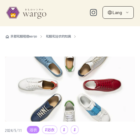
Lang
home
京都和服租借wargo
和服和浴衣的知識
浴衣
#浴衣
#
#
2024/5/11