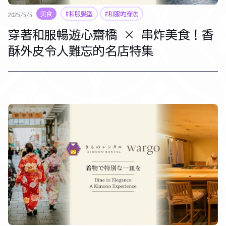
美食
#和服髮型
#和服的穿法
2025/5/5
穿著和服暢遊心齋橋 × 串炸美食！香
酥外皮令人難忘的名店特集