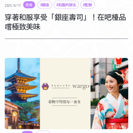
美食
#銀座
#和服的穿法
#配飾
2025/4/17
穿著和服享受「銀座壽司」！在吧檯品
嚐極致美味