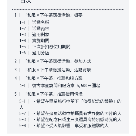
目次
1
|
「和服×下午茶應援活動」概要
1-1
|
活動名稱
1-2
|
活動內容
1-3
|
適用對象
1-4
|
實施期間
1-5
|
下次折扣券使用期間
1-6
|
適用分店
2
|
「和服×下午茶應援活動」參加方式
3
|
「和服×下午茶應援活動」活動背景
4
|
「和服×下午茶」推薦和服方案
4-1
|
復古摩登訪問和服方案 5,500日圓起
5
|
「和服×下午茶」推薦使用情境
5-1
|
・希望在畢業旅行中留下「值得紀念的體驗」的
人
5-2
|
・希望在追星活動中拍攝具有世界觀的照片的人
5-3
|
・希望在紀念日或生日度過具有特別感時光的人
5-4
|
・希望不受天氣影響，享受和服體驗的人