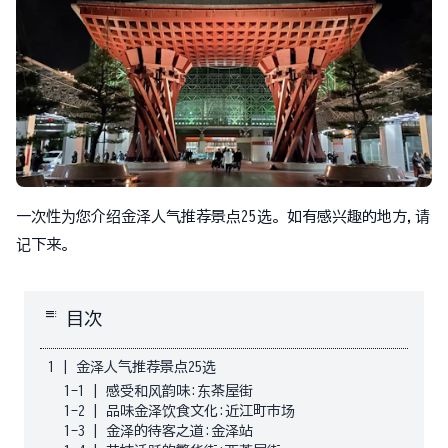
一次性为您介绍金泽人气推荐景点25选。如有感兴趣的地方,请
记下来。
toc
目次
1
|
金泽人气推荐景点25选
1-1
|
感受和风韵味:东茶屋街
1-2
|
品味金泽饮食文化:近江町市场
1-3
|
金泽的待客之道:金泽站