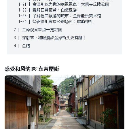
1-21
|
金泽引以为傲的绝景景点：大乘寺丘陵公园
1-22
|
缓解日常疲劳：白鹭足浴
1-23
|
了解谣曲飘落的城市：金泽能乐美术馆
1-24
|
祭祀德川家康公的场所：尾崎神社
2
|
金泽观光景点一览地图
3
|
穿浴衣・和服漫步金泽街头更有趣！
4
|
总结
感受和风韵味:东茶屋街