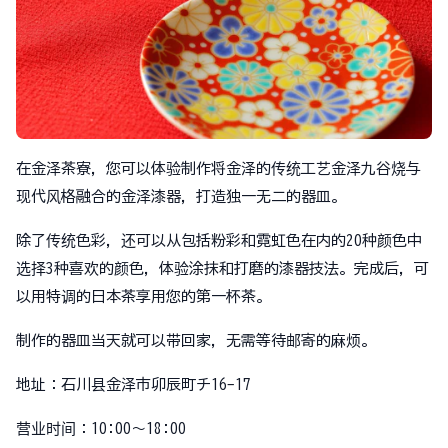
在金泽茶寮，您可以体验制作将金泽的传统工艺金泽九谷烧与
现代风格融合的金泽漆器，打造独一无二的器皿。
除了传统色彩，还可以从包括粉彩和霓虹色在内的20种颜色中
选择3种喜欢的颜色，体验涂抹和打磨的漆器技法。完成后，可
以用特调的日本茶享用您的第一杯茶。
制作的器皿当天就可以带回家，无需等待邮寄的麻烦。
地址：石川县金泽市卯辰町チ16-17
营业时间：10:00～18:00