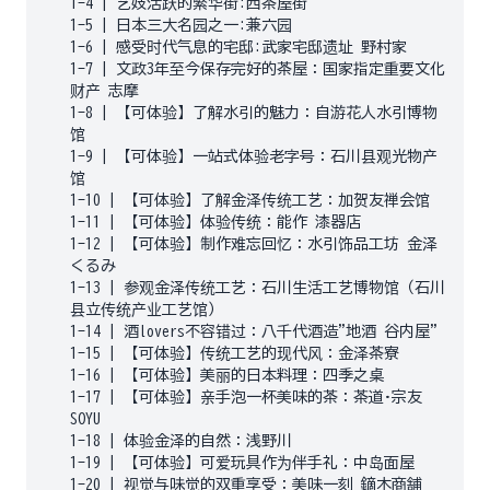
1-4
|
艺妓活跃的繁华街:西茶屋街
1-5
|
日本三大名园之一:兼六园
1-6
|
感受时代气息的宅邸:武家宅邸遗址 野村家
1-7
|
文政3年至今保存完好的茶屋：国家指定重要文化
财产 志摩
1-8
|
【可体验】了解水引的魅力：自游花人水引博物
馆
1-9
|
【可体验】一站式体验老字号：石川县观光物产
馆
1-10
|
【可体验】了解金泽传统工艺：加贺友禅会馆
1-11
|
【可体验】体验传统：能作 漆器店
1-12
|
【可体验】制作难忘回忆：水引饰品工坊 金泽
くるみ
1-13
|
参观金泽传统工艺：石川生活工艺博物馆（石川
县立传统产业工艺馆）
1-14
|
酒lovers不容错过：八千代酒造"地酒 谷内屋"
1-15
|
【可体验】传统工艺的现代风：金泽茶寮
1-16
|
【可体验】美丽的日本料理：四季之桌
1-17
|
【可体验】亲手泡一杯美味的茶：茶道·宗友
SOYU
1-18
|
体验金泽的自然：浅野川
1-19
|
【可体验】可爱玩具作为伴手礼：中岛面屋
1-20
|
视觉与味觉的双重享受：美味一刻 鏑木商舗