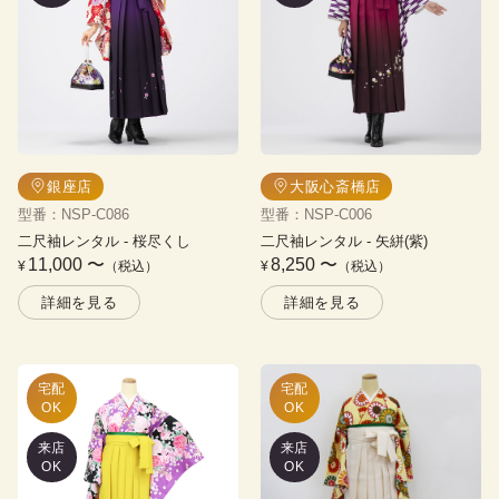
銀座店
大阪心斎橋店
型番
：
NSP-C086
型番
：
NSP-C006
二尺袖レンタル
 - 
桜尽くし
二尺袖レンタル
 - 
矢絣(紫)
11,000
〜
8,250
〜
¥
（税込）
¥
（税込）
詳細を見る
詳細を見る
宅配

宅配

OK
OK
来店
来店
OK
OK