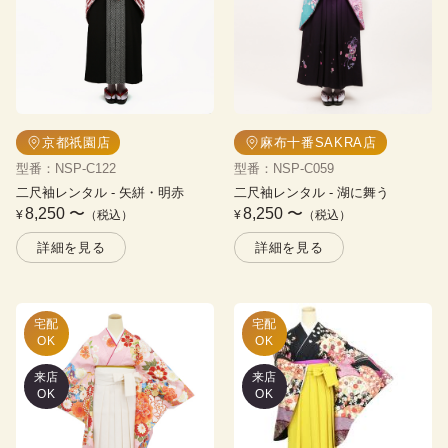
京都祇園店
麻布十番SAKRA店
型番
：
NSP-C122
型番
：
NSP-C059
二尺袖レンタル
 - 
矢絣・明赤
二尺袖レンタル
 - 
湖に舞う
8,250
〜
8,250
〜
¥
（税込）
¥
（税込）
詳細を見る
詳細を見る
宅配

宅配

OK
OK
来店
来店
OK
OK