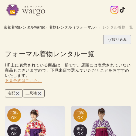
京都着物レンタルwargo
着物レンタル（フォーマル）
レンタル着物一覧
絞り込み
フォーマル着物レンタル一覧
HP上に表示されている商品は一部です。店頭には表示されていない
商品もございますので、下見来店で選んでいただくことをおすすめ
いたします。
下見予約はこちら。
宅配
二尺袖
宅配

宅配

OK
OK
来店
来店
OK
OK