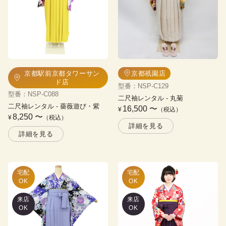
京都駅前京都タワーサン
京都祇園店
ド店
型番
：
NSP-C129
型番
：
NSP-C088
二尺袖レンタル
 - 
丸菊
二尺袖レンタル
 - 
薔薇遊び・紫
16,500
〜
¥
（税込）
8,250
〜
¥
（税込）
詳細を見る
詳細を見る
宅配

宅配

OK
OK
来店
来店
OK
OK