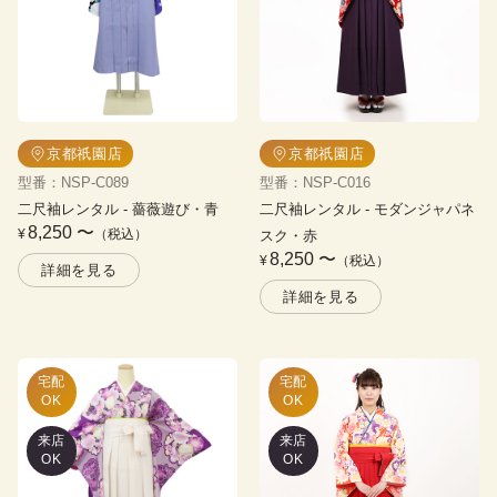
京都祇園店
京都祇園店
型番
：
NSP-C089
型番
：
NSP-C016
二尺袖レンタル
 - 
薔薇遊び・青
二尺袖レンタル
 - 
モダンジャパネ
8,250
〜
¥
（税込）
スク・赤
8,250
〜
¥
（税込）
詳細を見る
詳細を見る
宅配

宅配

OK
OK
来店
来店
OK
OK