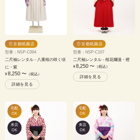
京都祇園店
京都祇園店
型番
：
NSP-C004
型番
：
NSP-C107
二尺袖レンタル
 - 
八重桜の咲く頃
二尺袖レンタル
 - 
桜花爛漫・橙
8,250
〜
¥
（税込）
に・紫
8,250
〜
¥
（税込）
詳細を見る
詳細を見る
宅配

宅配

OK
OK
来店
来店
OK
OK