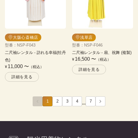
大阪心斎橋店
浅草店
型番
：
NSP-F043
型番
：
NSP-F046
二尺袖レンタル
 - 
訪れる幸福(牡丹
二尺袖レンタル
 - 
扇、祝舞 (複製)
16,500
〜
¥
（税込）
色)
11,000
〜
¥
（税込）
詳細を見る
詳細を見る
1
2
3
4
7
...