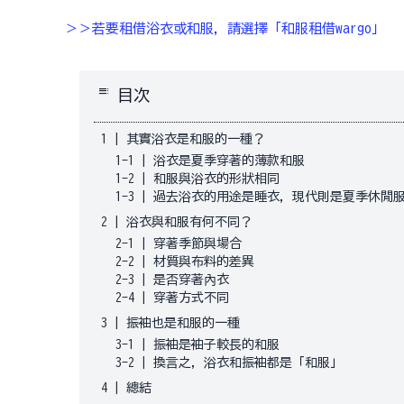
＞＞若要租借浴衣或和服，請選擇「和服租借wargo」
toc
目次
1
|
其實浴衣是和服的一種？
1-1
|
浴衣是夏季穿著的薄款和服
1-2
|
和服與浴衣的形狀相同
1-3
|
過去浴衣的用途是睡衣，現代則是夏季休閒
2
|
浴衣與和服有何不同？
2-1
|
穿著季節與場合
2-2
|
材質與布料的差異
2-3
|
是否穿著內衣
2-4
|
穿著方式不同
3
|
振袖也是和服的一種
3-1
|
振袖是袖子較長的和服
3-2
|
換言之，浴衣和振袖都是「和服」
4
|
總結