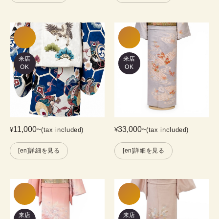
来店
来店
OK
OK
11,000
~
33,000
~
¥
(tax included)
¥
(tax included)
[en]詳細を見る
[en]詳細を見る
来店
来店