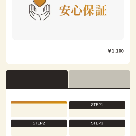
Collar core
京都駅前京都タワーサンド店
￥1,100
京都駅から徒歩2分。京都タワー内3F
京都府京都市下京区烏丸通七条下る東塩小路町721−1 京
都タワービル3F
営業時間：
10:00
~
17:30
着付け最終受付時間：
15:30
返却締め切り時間：
17:30
STEP1
[en]詳細を見る
STEP2
STEP3