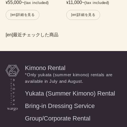
55,000
~
11,000
~
¥
(tax included)
¥
(tax included)
[en]詳細を見る
[en]詳細を見る
[en]最近チェックした商品
Kimono Rental
*Only yukata (summer kimono) rentals are
available in July and August.
Yukata (Summer Kimono) Rental
Bring-in Dressing Service
Group/Corporate Rental