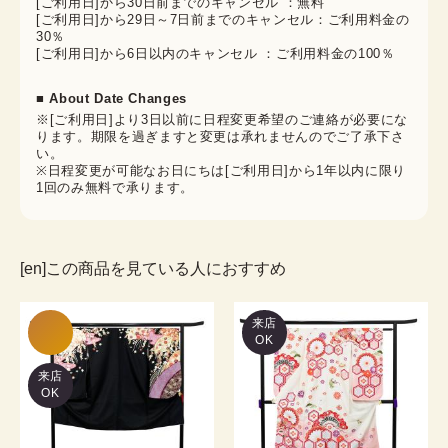
[ご利用日]から30日前までのキャンセル ：無料
[ご利用日]から29日～7日前までのキャンセル：ご利用料金の
30％
[ご利用日]から6日以内のキャンセル ：ご利用料金の100％
■ About Date Changes
※[ご利用日]より3日以前に日程変更希望のご連絡が必要にな
ります。期限を過ぎますと変更は承れませんのでご了承下さ
い。
※日程変更が可能なお日にちは[ご利用日]から1年以内に限り
1回のみ無料で承ります。
[en]この商品を見ている人におすすめ
来店
OK
来店
OK