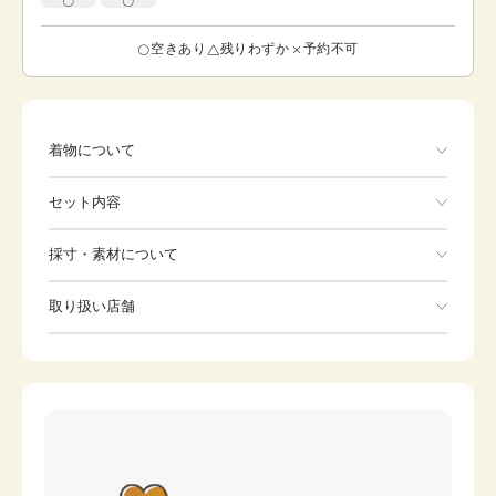
空きあり
残りわずか
予約不可
着物について
色 紫,グレー 桜の花が描かれています。 桜は日本の
セット内容
国花であり、着物によく使われている花です。 古い言葉
で、サクラの”サ”は、田の神・穀霊、”クラ”は、神座を意味
していたため、五穀豊穣の象徴とされてきました。また、
手ぶらでOK
採寸・素材について
春にはたくさんの花が芽吹くため、春の花の象徴でもある
桜は縁起の良い物事の始まりを意味するとされています。
※着付けに必要な一式をすべて含みます。
素材
正絹
このお着物は季節問わずご着用いただけます。
取り扱い店舗
Kimono
身丈
153.5cm
※下記店舗以外でのご着用をしたい方はお問い合わせください
裄
Zori sandals
67cm
Bag
前幅
23.5cm
Tabi
Undergarment
後幅
31cm
Long undergarment
Waist strap
カラー
紫
Date tightening
Strip
グレー
銀