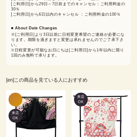
[ご利用日]から29日～7日前までのキャンセル：ご利用料金の
30％
[ご利用日]から6日以内のキャンセル ：ご利用料金の100％
■ About Date Changes
※[ご利用日]より3日以前に日程変更希望のご連絡が必要にな
ります。期限を過ぎますと変更は承れませんのでご了承下さ
い。
※日程変更が可能なお日にちは[ご利用日]から1年以内に限り
1回のみ無料で承ります。
[en]この商品を見ている人におすすめ
来店
OK
来店
OK