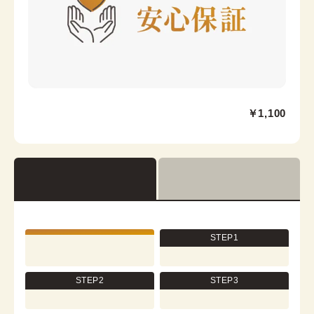
Collar core
浅草店
￥1,100
浅草駅から徒歩1分
東京都台東区浅草２丁目６−７ 楽天地浅草ビル 4階
営業時間：
10:00
~
18:00
着付け最終受付時間：
17:30
返却締め切り時間：
18:00
[en]詳細を見る
STEP1
STEP2
STEP3