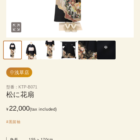
浅草店
型番
：
KTP-B071
松に花扇
22,000
(tax included)
¥
#
黒留袖
身長
155
 ~ 
170
cm