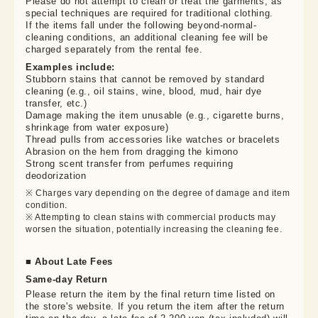
Please do not attempt to clean or treat the garments, as 
special techniques are required for traditional clothing.

If the items fall under the following beyond-normal-
cleaning conditions, an additional cleaning fee will be 
charged separately from the rental fee.
Examples include:
Stubborn stains that cannot be removed by standard
cleaning (e.g., oil stains, wine, blood, mud, hair dye
transfer, etc.)
Damage making the item unusable (e.g., cigarette burns,
shrinkage from water exposure)
Thread pulls from accessories like watches or bracelets
Abrasion on the hem from dragging the kimono
Strong scent transfer from perfumes requiring
deodorization
※ Charges vary depending on the degree of damage and item 
condition.

※ Attempting to clean stains with commercial products may 
worsen the situation, potentially increasing the cleaning fee.
■ About Late Fees
Same-day Return
Please return the item by the final return time listed on
the store's website. If you return the item after the return