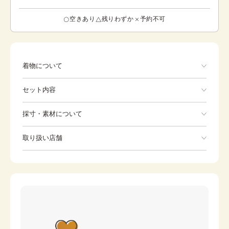
空きあり
残りわずか
予約不可
着物について
五三の桐紋のポリエステルの黒留袖です。不老長寿のシン
セット内容
ボルである松葉、ゆったりと開いた扇の面に牡丹や桜など
の美しい花々が描かれた花扇文が、とても印象的な黒留袖
です。花扇文とは、江戸時代に七夕の折りに近衛家から宮
手ぶらでOK
採寸・素材について
中へと献上された七種の草花を束ねて段紙で扇状に包み、
水引で飾ったものを文様化したものであり、幅広い世代の
※着付けに必要な一式をすべて含みます。
素材
ポリエステル
女性たちから典雅な趣があると人気を集めています。こち
取り扱い店舗
Kimono
らの黒留袖には、松葉と花扇だけではなく、“トントント
身丈
165cm
ン”と軽やかな音を奏でる鼓、長寿と子孫繁栄の象徴である
※下記店舗以外でのご着用をしたい方はお問い合わせください
裄
Zori sandals
68cm
Bag
藤、長寿吉兆の意味を持つ亀甲など、縁起の良い文様が幽
雅に描かれています。また、松に花扇の黒留袖は、日向紋
前幅
24.5cm
Tabi
Undergarment
の三五の桐が背面に3つ、前面に2つの計5つの紋がある格
後幅
30cm
調高い黒留袖となっていますので、慶事の第一礼装に相応
Long undergarment
Waist strap
しい着物となっています。
カラー
黒
Date tightening
Strip