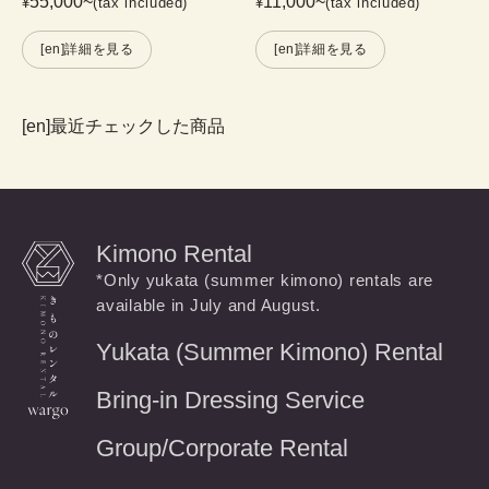
55,000
~
11,000
~
¥
(tax included)
¥
(tax included)
[en]詳細を見る
[en]詳細を見る
[en]最近チェックした商品
Kimono Rental
*Only yukata (summer kimono) rentals are
available in July and August.
Yukata (Summer Kimono) Rental
Bring-in Dressing Service
Group/Corporate Rental