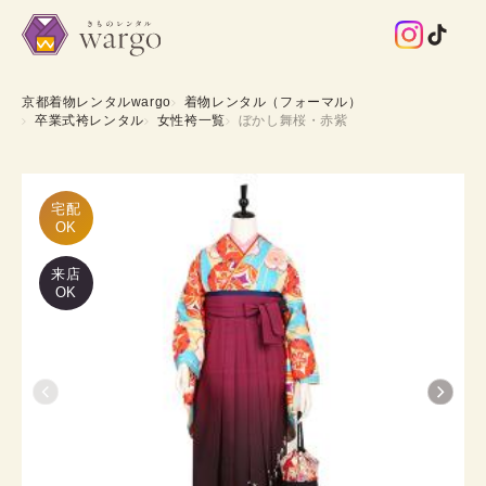
京都着物レンタルwargo
着物レンタル（フォーマル）
卒業式袴レンタル
女性袴一覧
ぼかし舞桜・赤紫
宅配

OK
来店
OK