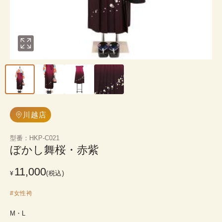
川越店
型番
：
HKP-C021
ぼかし舞桜・赤紫
11,000
(税込)
¥
#
女性袴
M・L