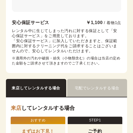
川越店
安心保証サービス
￥1,100
/ 着物1点
本川越駅から徒歩6分
レンタル中に生じてしまった汚れに対する保証として「安
心保証サービス」をご用意しております。

埼玉県川越市新富町1-9-4 米山ビル1F
「安心保証サービス」に加入していただきますと、保証範
営業時間：
09:00
~
17:00
囲内に対するクリーニング代をご請求することはございま
せんので、安心してレンタルいただけます。
着付け最終受付時間：
16:00
返却締め切り時間：
16:30
※適用外の汚れや破損・紛失（小物類含む）の場合は当店の定め
た金額をご請求させて頂きますのでご了承ください。
詳細を見る
来店してレンタルする場合
宅配でレンタルする場合
来店
してレンタルする場合
おすすめ
STEP1
まずはお下見！
ご予約