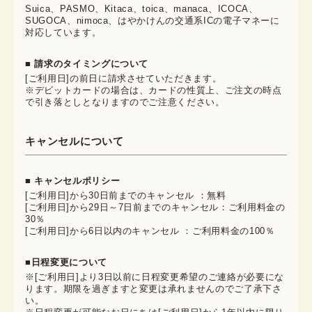
Suica、PASMO、Kitaca、toica、manaca、ICOCA、
SUGOCA、nimoca、はやかけんの交通系ICの電子マネーに
対応しています。
■ 請求のタイミングについて
[ご利用日]の前日に請求させていただきます。
※デビットカードの場合は、カードの性質上、ご注文の時点
で引き落としとなりますのでご注意ください。
キャンセルについて
■ キャンセルポリシー
[ご利用日]から30日前までのキャンセル ：無料
[ご利用日]から29日～7日前までのキャンセル：ご利用料金の
30％
[ご利用日]から6日以内のキャンセル ：ご利用料金の100％
■日程変更について
※[ご利用日]より3日以前に日程変更希望のご連絡が必要にな
ります。期限を過ぎますと変更は承れませんのでご了承下さ
い。