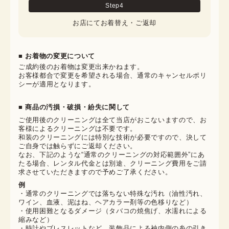
Step
4
お店にてお着替え・ご返却
■ お着物の変更について
ご成約後のお着物は変更出来かねます。

お客様都合で変更を希望される場合、通常のキャンセルポリ
シーが適用となります。
■ 商品の汚損・破損・紛失に関して
ご使用後のクリーニングは全て当店がおこないますので、お
客様によるクリーニングは不要です。

和装のクリーニングには特別な技術が必要ですので、決して
ご自身では触らずにご返却ください。

なお、下記のような“通常のクリーニングの対応範囲外”にあ
たる場合、レンタル代金とは別途、クリーニング費用をご請
求させていただきますので予めご了承ください。
例
・通常のクリーニングでは落ちない特殊な汚れ（油性汚れ、
ワイン、血液、泥はね、ヘアカラー剤等の色移りなど）
・使用困難となるダメージ（タバコの焼焦げ、水濡れによる
縮みなど）
・時計やブレスレットなど、装飾品による袖内側の糸の引き