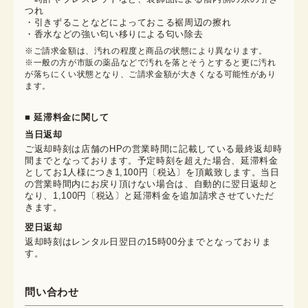
つれ
・引きずることなどによっておこる裾周辺の擦れ
・香水などの強い匂い移りによる匂い除去
※ご請求金額は、汚れの程度と商品の状態により異なります。

※一般の方が市販の薬品などで汚れを落とそうとすると更に汚れ
が落ちにくい状態となり、ご請求金額が大きくなる可能性があり
ます。
■ 延滞料金に関して
当日返却
ご返却時刻は店舗のHPの営業時間に記載している最終返却時
間までとなっております。予定時刻を超えた場合、延滞料金
としてお1人様につき1,100円〔税込〕を頂戴致します。当日
の営業時間内にお戻り頂けない場合は、自動的に翌日返却と
なり、1,100円〔税込〕と延滞料金を追加請求させていただ
きます。
翌日返却
返却時刻はレンタル日翌日の15時00分までとなっておりま
す。
問い合わせ