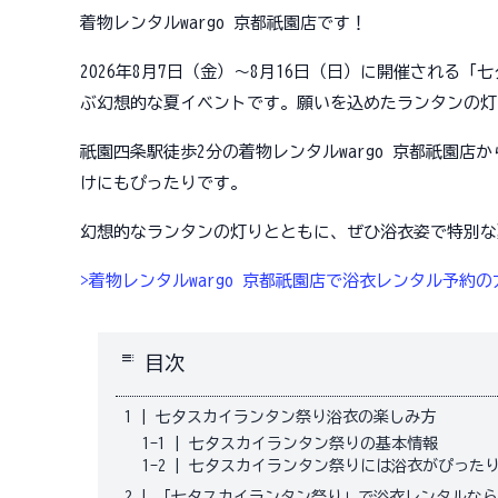
着物レンタルwargo 京都祇園店です！
2026年8月7日（金）〜8月16日（日）に開催される
ぶ幻想的な夏イベントです。願いを込めたランタンの灯
祇園四条駅徒歩2分の着物レンタルwargo 京都祇園
けにもぴったりです。
幻想的なランタンの灯りとともに、ぜひ浴衣姿で特別な
>着物レンタルwargo 京都祇園店で浴衣レンタル予約
toc
目次
1
|
七夕スカイランタン祭り浴衣の楽しみ方
1-1
|
七夕スカイランタン祭りの基本情報
1-2
|
七夕スカイランタン祭りには浴衣がぴった
2
|
「七夕スカイランタン祭り」で浴衣レンタルなら着物