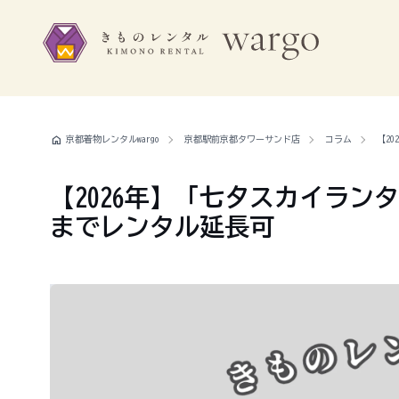
home
京都着物レンタルwargo
京都駅前京都タワーサンド店
コラム
【2
【2026年】「七夕スカイラン
までレンタル延長可