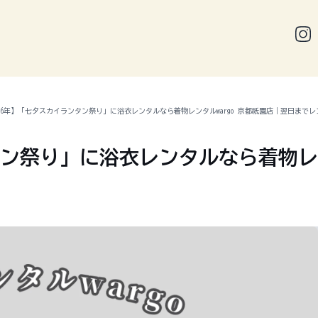
026年】「七夕スカイランタン祭り」に浴衣レンタルなら着物レンタルwargo 京都祇園店｜翌日まで
タン祭り」に浴衣レンタルなら着物レン