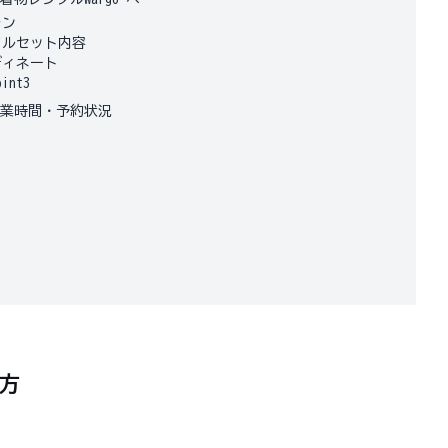
ラン
タルセット内容
ディネート
nt3
営業時間・予約状況
方