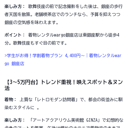
楽しみ方：
歌舞伎座の前で記念撮影をした後は、銀座の歩行
者天国を散策。老舗喫茶店でのランチなら、予算を抑えつつ
銀座の空気感を味わえます。
ポイント：
着物レンタルwargo銀座店は東銀座駅から徒歩4
分。歌舞伎座もすぐ目の前です。
>学生がお得！学割着物プラン 4,400円～｜着物レンタルwar
go 銀座店
【3〜5万円台】トレンド重視！映えスポット＆ヌン
活
着物：
上質な「レトロモダン訪問着」で、都会の街並みに馴
染むスタイルに 。
楽しみ方：
「アートアクアリウム美術館 GINZA」で幻想的な