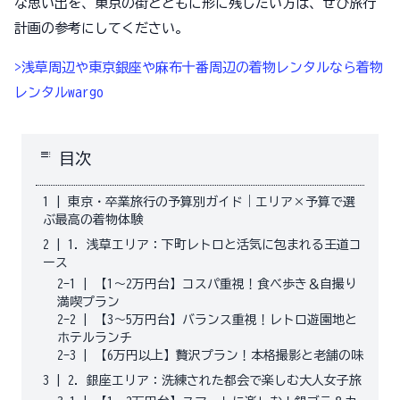
な思い出を、東京の街とともに形に残したい方は、ぜひ旅行
計画の参考にしてください。
>浅草周辺や東京銀座や麻布十番周辺の着物レンタルなら着物
レンタルwargo
toc
目次
1
|
東京・卒業旅行の予算別ガイド｜エリア×予算で選
ぶ最高の着物体験
2
|
1. 浅草エリア：下町レトロと活気に包まれる王道コ
ース
2-1
|
【1〜2万円台】コスパ重視！食べ歩き＆自撮り
満喫プラン
2-2
|
【3〜5万円台】バランス重視！レトロ遊園地と
ホテルランチ
2-3
|
【6万円以上】贅沢プラン！本格撮影と老舗の味
3
|
2. 銀座エリア：洗練された都会で楽しむ大人女子旅