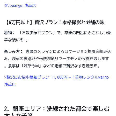
タルwargo 浅草店
【6万円以上】贅沢プラン！本格撮影と老舗の味
着物：
「お散歩振袖プラン」で、卒業の門出にふさわしい豪
華な装いを 。
楽しみ方：
専属カメラマンによるロケーション撮影を組み込
み、浅草の裏路地や伝法院通りで一生モノの写真を残します
。食事は「浅草今半」などの老舗で贅沢なすき焼きを。
>贅沢にお散歩振袖プラン 11,000円～｜着物レンタルwargo
浅草店
2. 銀座エリア：洗練された都会で楽しむ
大人女子旅