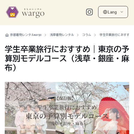
Lang
home
京都着物レンタルwargo
浅草着物レンタル
コラム
学生卒業旅行におすすめ
学生卒業旅行におすすめ｜東京の予
算別モデルコース（浅草・銀座・麻
布）