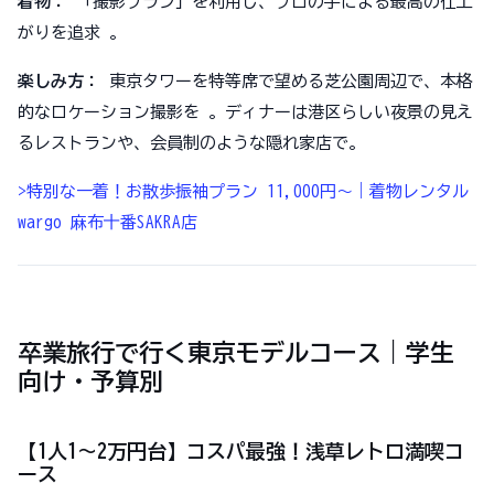
着物：
「撮影プラン」を利用し、プロの手による最高の仕上
がりを追求 。
楽しみ方：
東京タワーを特等席で望める芝公園周辺で、本格
的なロケーション撮影を 。ディナーは港区らしい夜景の見え
るレストランや、会員制のような隠れ家店で。
>特別な一着！お散歩振袖プラン 11,000円～｜着物レンタル
wargo 麻布十番SAKRA店
卒業旅行で行く東京モデルコース｜学生
向け・予算別
【1人1〜2万円台】コスパ最強！浅草レトロ満喫コ
ース