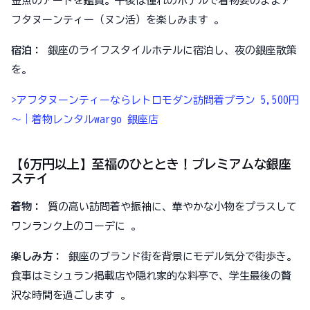
金魚のアートを鑑賞。午後は憧れのホテルで着物姿のままア
フタヌーンティー（ヌン活）を楽しみます 。
宿泊：
銀座のライフスタイルホテルに宿泊し、夜の銀座散策
を。
>アフタヌーンティーならレトロモダン訪問着プラン 5,500円
～｜着物レンタルwargo 銀座店
【6万円以上】至福のひととき！プレミアムな銀座
ステイ
着物：
質の高い訪問着や振袖に、華やかな小物をプラスして
ワンランク上のコーデに 。
楽しみ方：
銀座のブランド街を背景にモデル気分で街歩き。
食事はミシュラン掲載店や隠れ家的な料亭で、学生最後の贅
沢な時間を過ごします 。