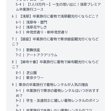
5-4
|
【1人10万円〜】一生の思い出に！浅草プレミア
ム卒業旅行コース
6
|
【浅草】卒業旅行に着物で浅草観光行くならどこ？
6-1
|
浅草寺・雷門
6-2
|
浅草花やしき
6-3
|
仲見世通り・新仲見世通り
7
|
【銀座】卒業旅行に着物で東京銀座観光行くならど
こ？
7-1
|
歌舞伎座
7-2
|
アートアクアリウム
8
|
【麻布十番】卒業旅行に着物で麻布観光行くならど
こ？
8-1
|
芝公園
8-2
|
東京タワー
9
|
東京の卒業旅行で着物レンタルが人気の理由
9-1
|
卒業旅行で東京の着物レンタルはいつがおすす
め？
9-2
|
学生・友達同士に嬉しい着物レンタルのポイン
ト
9-3
|
卒業旅行で失敗しない着物レンタルのコツ