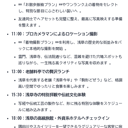
**「お散歩振袖プラン」**やワンランク上の着物をセレクト
し、特別な節目にふさわしい装いへ 。
友達同士でヘアセットも完璧に整え、最高に写真映えする準備
を整えます 。
11:00：プロカメラマンによるロケーション撮影
**「着物撮影プラン」**を利用し、浅草の歴史的な街並みをバ
ックに本格的な撮影を開始 。
雷門、浅草寺、伝法院通りなど、混雑を避けた穴場スポットも
巡りながら、一生残る高クオリティな写真を収めます 。
13:00：老舗料亭での贅沢ランチ
浅草を代表する老舗「浅草今半」や「駒形どぜう」など、格調
高い空間でゆったりと食事を楽しみます 。
15:30：浅草寺の特別拝観や伝統文化体験
写経や伝統工芸の製作など、形に残る特別な体験をスケジュー
ルに組み込みます 。
18:00：浅草の高級旅館・外資系ホテルへチェックイン
隅田川やスカイツリーを一望できるラグジュアリーな客室に宿