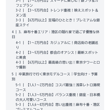
3-1
|
【1〜2万円台】スマートに楽しむ！銀ブラ＆カ
フェプラン
3-2
|
【3〜5万円台】トレンド重視！映えスポット＆
ヌン活
3-3
|
【6万円以上】至福のひととき！プレミアムな銀
座ステイ
4
|
3. 麻布十番エリア：港区の隠れ家で過ごす優雅な休
日
4-1
|
【1〜2万円台】カジュアルに！商店街の老舗巡
り
4-2
|
【3〜5万円台】都会のオアシス！最新スポット
と美食
4-3
|
【6万円以上】最高級の思い出！東京タワーとロ
ケ撮影
5
|
卒業旅行で行く東京モデルコース｜学生向け・予算
別
5-1
|
【1人1〜2万円台】コスパ最強！浅草レトロ満喫
コース
5-2
|
【1人3〜5万円台】バランス重視！銀座・日本橋
の大人可愛いコース
5-3
|
【1人6〜8万円台】思い出重視！麻布十番・港区
プレミアムコース