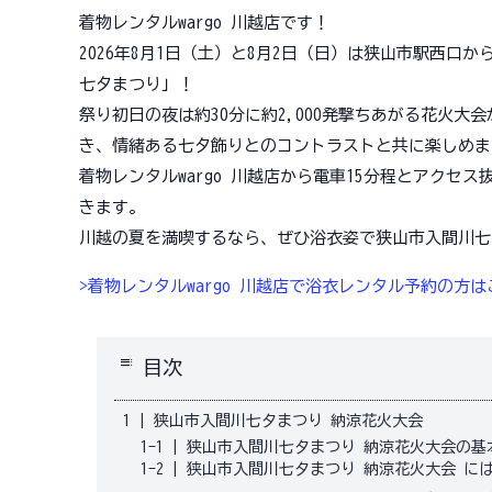
着物レンタルwargo 川越店です！
2026年8月1日（土）と8月2日（日）は狭山市駅西口
七夕まつり」！
祭り初日の夜は約30分に約2,000発撃ちあがる花火
き、情緒ある七夕飾りとのコントラストと共に楽しめま
着物レンタルwargo 川越店から電車15分程とアク
きます。
川越の夏を満喫するなら、ぜひ浴衣姿で狭山市入間川七
>着物レンタルwargo 川越店で浴衣レンタル予約の方は
toc
目次
1
|
狭山市入間川七夕まつり 納涼花火大会
1-1
|
狭山市入間川七夕まつり 納涼花火大会の基
1-2
|
狭山市入間川七夕まつり 納涼花火大会 に