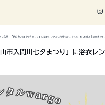
8時まで営業!!「狭山市入間川七夕まつり」に浴衣レンタルなら着物レンタルwargo 川越店｜翌日まで
「狭山市入間川七夕まつり」に浴衣レン