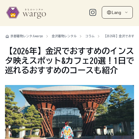
Lang
home
京都着物レンタルwargo
金沢着物レンタル
コラム
【2026年】金沢でおす
【2026年】金沢でおすすめのインス
タ映えスポット&カフェ20選！1日で
巡れるおすすめのコースも紹介