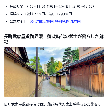
拝観時間：7:00～18:00（10月半ば～2月は8:00～17:00）
拝観料：18歳以上320円、6歳～17歳100円
公式サイト：
文化財指定庭園 特別名勝 兼六園
長町武家屋敷跡界隈｜藩政時代の武士が暮らした跡
地
長町武家屋敷跡界隈では、藩政時代の武士が暮らした街を歩