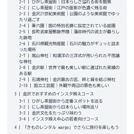
2-1
|
ひがし茶屋街｜日本らしさ溢れる街を散策
2-2
|
にし茶屋街｜江戸の面影が色濃く残る街
2-3
|
金沢21世紀美術館｜公園のような美術館でゆっ
たり過ごす
2-4
|
兼六園｜国の特別名勝に指定されている庭園
2-5
|
長町武家屋敷跡界隈｜藩政時代の武士が暮らし
た跡地
2-6
|
石川県観光物産館｜石川の魅力がギュッと詰ま
った場所
2-7
|
尾山神社｜和漢洋の三洋式が用いられた不思議
な神社
2-8
|
金沢駅｜世界で最も美しい駅に選ばれた実績の
ある駅
2-9
|
石浦神社｜金沢最古の宮、絆と縁を結ぶ神社
2-10
|
国立工芸館｜外観や周辺の景色も美しい
3
|
金沢でおすすめのインスタ映えコース
3-1
|
ひがし茶屋街から定番スポットを巡る
3-2
|
にし茶屋街から日本らしい場所巡り
3-3
|
金沢文化をたっぷり味わう
3-4
|
インスタ映え中心の若者向けコース
4
|
「きものレンタル wargo」でさらに旅行を楽しもう