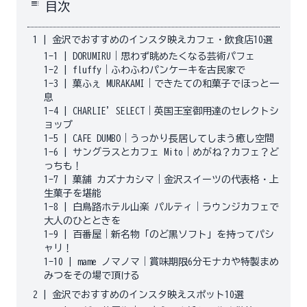
toc
目次
1
|
金沢でおすすめのインスタ映えカフェ・飲食店10選
1-1
|
DORUMIRU｜思わず眺めたくなる芸術パフェ
1-2
|
fluffy｜ふわふわパンケーキを古民家で
1-3
|
菓ふぇ MURAKAMI｜できたての和菓子でほっと一
息
1-4
|
CHARLIE’SELECT｜英国王室御用達のセレクトシ
ョップ
1-5
|
CAFE DUMBO｜うっかり長居してしまう癒し空間
1-6
|
サングラスとカフェ Mito｜めがね？カフェ？ど
っちも！
1-7
|
菓舗 カズナカシマ｜金沢スイーツの代表格・上
生菓子を堪能
1-8
|
白鳥路ホテル山楽 パルティ｜ラウンジカフェで
大人のひとときを
1-9
|
百番屋｜新名物「のど黒ソフト」を持ってパシ
ャリ！
1-10
|
mame ノマノマ｜賞味期限6分モナカや特製まめ
みつをその場で頂ける
2
|
金沢でおすすめのインスタ映えスポット10選