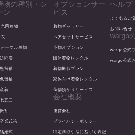
着物の種別・シ
オプションサー
ヘルプ
ーン
ビス
よくあるご
観光用着物
着物ギャラリー
お問い合せ
warg
浴衣
ヘアセットサービス
フォーマル着物
小物オプション
wargo公式
訪問着
団体着物レンタル
wargo公
黒留袖
着物撮影プラン
色留袖
家族向け着物レンタル
産着
荷物預かりサービス
会社概要
七五三
振袖
運営会社
卒業式袴
プライバシーポリシー
結婚式
特定商取引法に基づく表記