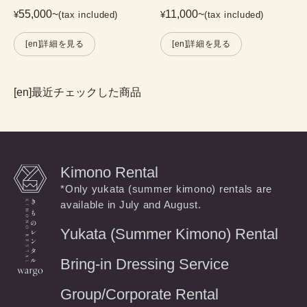
55,000
~
11,000
~
¥
(tax included)
¥
(tax included)
[en]詳細を見る
[en]詳細を見る
[en]最近チェックした商品
Kimono Rental
*Only yukata (summer kimono) rentals are
available in July and August.
Yukata (Summer Kimono) Rental
Bring-in Dressing Service
Group/Corporate Rental