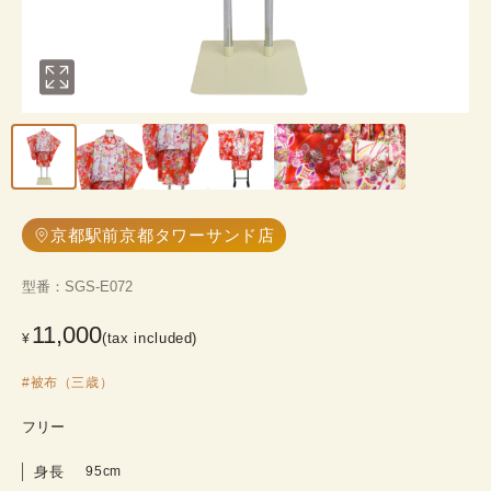
京都駅前京都タワーサンド店
型番
：
SGS-E072
11,000
(tax included)
¥
#
被布（三歳）
フリー
身長
95cm