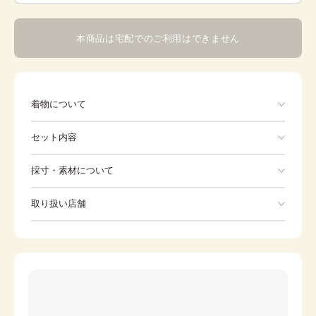
本商品は宅配でのご利用はできません
着物について
セット内容
手ぶらでOK
採寸・素材について
※着付けに必要な一式をすべて含みます。
素材
ポリエステル
取り扱い店舗
Kimono
Long undergarment
身丈
74cm
※下記店舗以外でのご着用をしたい方はお問い合わせください
裄
39cm
Waist strap
カラー
-
Zori sandals
Tabi