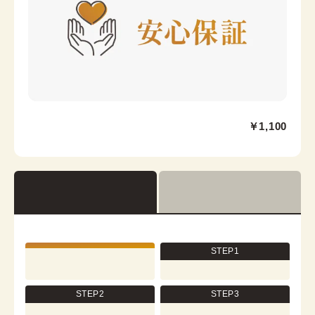
京都駅前京都タワーサンド店
￥1,100
京都駅から徒歩2分。京都タワー内3F
京都府京都市下京区烏丸通七条下る東塩小路町721−1 京
都タワービル3F
営業時間：
10:00
~
17:30
着付け最終受付時間：
15:30
返却締め切り時間：
17:30
STEP1
[en]詳細を見る
STEP2
STEP3