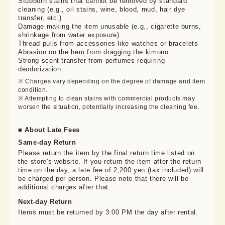
Stubborn stains that cannot be removed by standard
cleaning (e.g., oil stains, wine, blood, mud, hair dye
transfer, etc.)
Damage making the item unusable (e.g., cigarette burns,
shrinkage from water exposure)
Thread pulls from accessories like watches or bracelets
Abrasion on the hem from dragging the kimono
Strong scent transfer from perfumes requiring
deodorization
※ Charges vary depending on the degree of damage and item 
condition.

※ Attempting to clean stains with commercial products may 
worsen the situation, potentially increasing the cleaning fee.
■ About Late Fees
Same-day Return
Please return the item by the final return time listed on
the store's website. If you return the item after the return
time on the day, a late fee of 2,200 yen (tax included) will
be charged per person. Please note that there will be
additional charges after that.
Next-day Return
Items must be returned by 3:00 PM the day after rental.