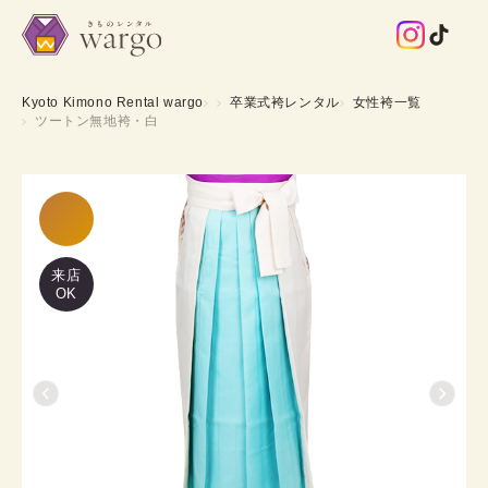
Kyoto Kimono Rental wargo
卒業式袴レンタル
女性袴一覧
ツートン無地袴・白
来店
OK