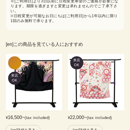
※[ご利用日]より3日以前に日程変更希望のご連絡が必要にな
ります。期限を過ぎますと変更は承れませんのでご了承下さ
い。
※日程変更が可能なお日にちは[ご利用日]から1年以内に限り
1回のみ無料で承ります。
[en]この商品を見ている人におすすめ
来店
OK
来店
OK
16,500
~
22,000
~
¥
(tax included)
¥
(tax included)
[en]詳細を見る
[en]詳細を見る