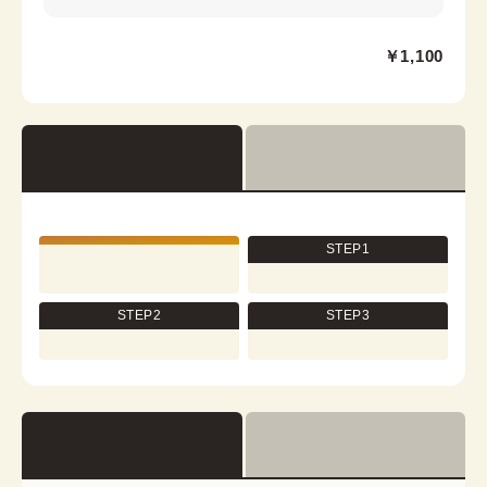
京都祇園店
￥1,100
祇園四条駅から徒歩1分
京都府京都市東山区四条通大和大路西入中之町216番地
祇園OKIビル2階
営業時間：
10:00
~
17:30
着付け最終受付時間：
15:30
返却締め切り時間：
17:30
STEP1
[en]詳細を見る
STEP2
STEP3