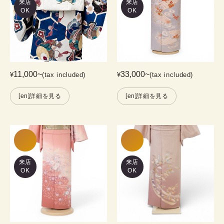
来店
来店
OK
OK
11,000
~
33,000
~
¥
(tax included)
¥
(tax included)
[en]詳細を見る
[en]詳細を見る
来店
来店
OK
OK