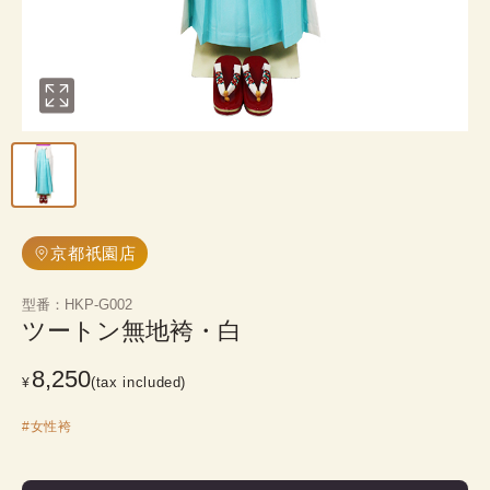
京都祇園店
型番
：
HKP-G002
ツートン無地袴・白
8,250
(tax included)
¥
#
女性袴