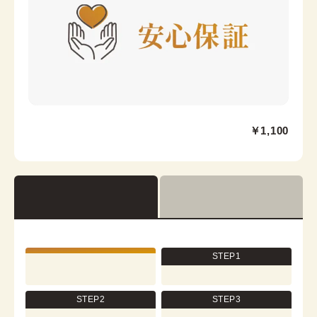
Waist strap
京都駅前京都タワーサンド店
￥1,100
京都駅から徒歩2分。京都タワー内3F
京都府京都市下京区烏丸通七条下る東塩小路町721−1 京
都タワービル3F
営業時間：
10:00
~
17:30
着付け最終受付時間：
15:30
返却締め切り時間：
17:30
STEP1
[en]詳細を見る
STEP2
STEP3