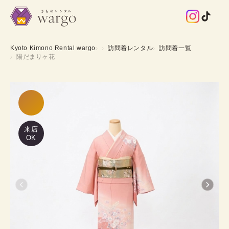
Kyoto Kimono Rental wargo
訪問着レンタル
訪問着一覧
陽だまりヶ花
来店
OK