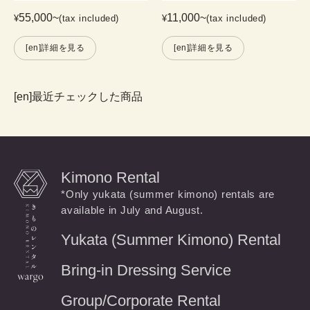
55,000
~
11,000
~
¥
(tax included)
¥
(tax included)
[en]詳細を見る
[en]詳細を見る
[en]最近チェックした商品
Kimono Rental
*Only yukata (summer kimono) rentals are
available in July and August.
Yukata (Summer Kimono) Rental
Bring-in Dressing Service
Group/Corporate Rental