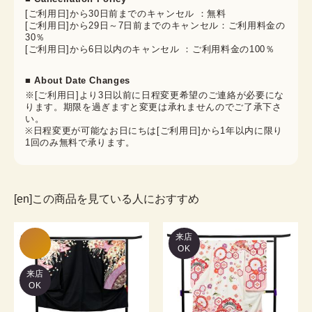
[ご利用日]から30日前までのキャンセル ：無料
[ご利用日]から29日～7日前までのキャンセル：ご利用料金の
30％
[ご利用日]から6日以内のキャンセル ：ご利用料金の100％
■ About Date Changes
※[ご利用日]より3日以前に日程変更希望のご連絡が必要にな
ります。期限を過ぎますと変更は承れませんのでご了承下さ
い。
※日程変更が可能なお日にちは[ご利用日]から1年以内に限り
1回のみ無料で承ります。
[en]この商品を見ている人におすすめ
来店
OK
来店
OK