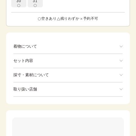
30
31
空きあり
残りわずか
予約不可
着物について
お顔周りを明るく包み込む淡いピンクから、裾にかけて茜
セット内容
色へと移ろう美しいグラデーションが目を引く訪問着で
す。 陽だまりのような幸福感あふれる色彩は、ご親族の結
婚式や披露宴の参列、七五三やお宮参りなど、ご家族の慶
手ぶらでOK
採寸・素材について
事をより一層華やかに彩ります。 流れるようなラインで描
かれた四季折々の花々と「辻が花」の文様が、可愛らしく
※着付けに必要な一式をすべて含みます。
素材
正絹
もフレッシュな印象を演出。伝統的な美しさを守りつつ、
取り扱い店舗
Kimono
どなたにも馴染みやすい素直な柄行のため、帯合わせもし
身丈
157cm
やすく、幅広いお席でお召しいただけます。 大切な記念日
※下記店舗以外でのご着用をしたい方はお問い合わせください
裄
Zori sandals
66cm
Bag
を温かく包んでくれる、そんな多幸感あふれる一着です。
前幅
24cm
Tabi
Undergarment
後幅
29.5cm
Long undergarment
Collar core
カラー
ピンク
Date tightening
Strip