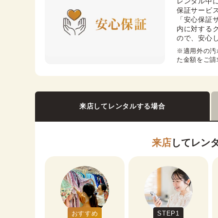
レンタル中
保証サービス
「安心保証
内に対する
ので、安心
※適用外の汚
た金額をご請
来店してレンタルする場合
来店
してレン
おすすめ
STEP1