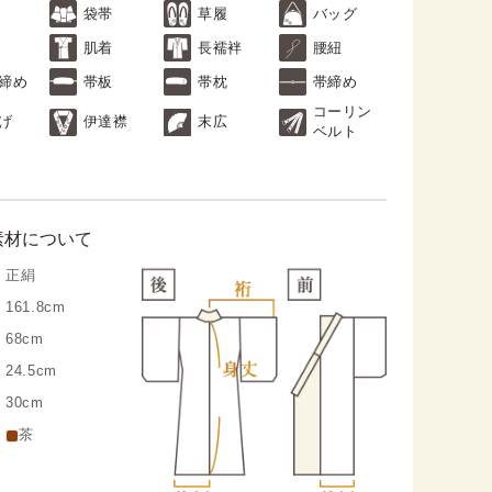
袋帯
草履
バッグ
肌着
長襦袢
腰紐
締め
帯板
帯枕
帯締め
コーリン
げ
伊達襟
末広
ベルト
素材について
正絹
161.8cm
68cm
24.5cm
30cm
茶