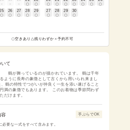
25
26
27
28
29
27
28
29
30
空きあり
残りわずか
予約不可
ついて
 鶴が舞っているのが描かれています。 鶴は千年
るように長寿の象徴として古くから用いられ来まし
た、鶴の特性でつがいが仲良く一生を添い遂げること
円満の象徴でもあります。 このお着物は季節問わず
ただけます。
手ぶらでOK
内容
に必要な一式をすべて含みます。