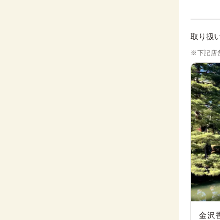
取り扱
※下記店
金沢