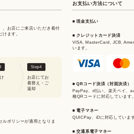
お支払い方法について
■ 現金支払い
」、お店にご来店いただき着付
だけます。
■ クレジットカード決済
VISA, MasterCard, JCB, Ame
います。
3
Step
4
け
お店にてお
着替え・ご
■ QRコード決済（対面決済）
返却
PayPay、d払い、楽天ペイ、au 
種QRコードに対応しています
■ 電子マネー
QUICPay、iDに対応していま
セルポリシーが適用となりま
■ 交通系電子マネー