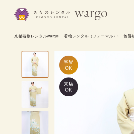
京都着物レンタルwargo
着物レンタル（フォーマル）
色留
宅配

OK
来店
OK