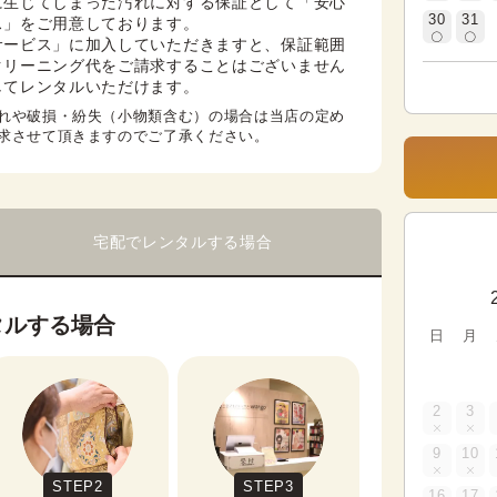
に生じてしまった汚れに対する保証として「安心
30
31
」をご用意しております。

サービス」に加入していただきますと、保証範囲
クリーニング代をご請求することはございません
してレンタルいただけます。
れや破損・紛失（小物類含む）の場合は当店の定め
求させて頂きますのでご了承ください。
宅配でレンタルする場合
タルする場合
日
月
2
3
9
10
STEP2
STEP3
16
17