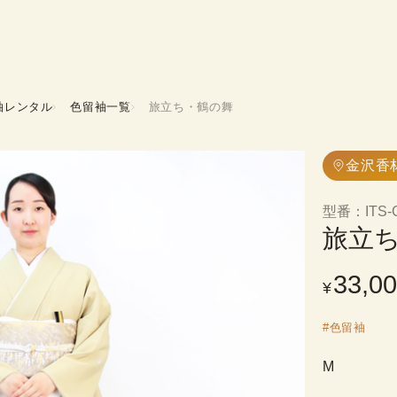
袖レンタル
色留袖一覧
旅立ち・鶴の舞
金沢香
型番
：
ITS-
旅立
33,0
¥
#
色留袖
M