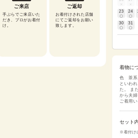
ご来店
ご返却
23
24
手ぶらでご来店いた
お着付けされた店舗
だき、プロがお着付
にてご返却をお願い
30
31
け。
致します。
着物に
色 茶系
といわれ
た。 ま
から夫婦
ご着用い
セット
※着付け