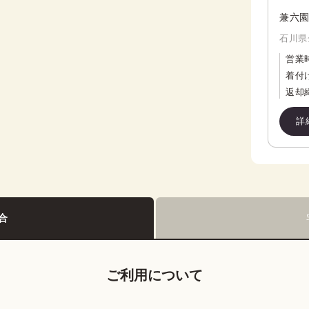
兼六園
石川県金
営業
着付
返却
詳
合
ご利用について