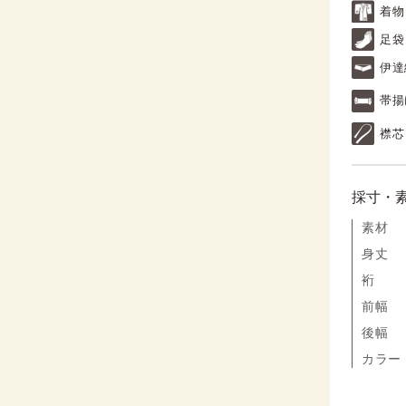
着物
足袋
伊達
帯揚
襟芯
採寸・
素材
身丈
裄
前幅
後幅
カラー