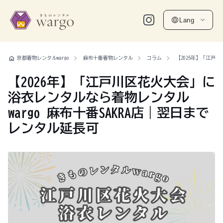
Lang
home
京都着物レンタルwargo
麻布十番着物レンタル
コラム
【2026年】「江戸
【2026年】「江戸川区花火大会」に
浴衣レンタルなら着物レンタル
wargo 麻布十番SAKRA店｜翌日まで
レンタル延長可