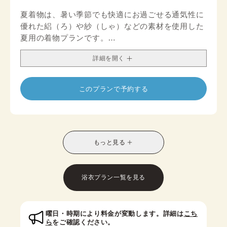
夏着物は、暑い季節でも快適にお過ごせる通気性に
優れた絽（ろ）や紗（しゃ）などの素材を使用した
夏用の着物プランです。
生地の目が粗く風通しが良いため、蒸し暑い日でも
詳細を開く
涼やかな着心地をお楽しみいただけます。
薄く軽やかな素材感は、長時間の着用や観光、街歩
きにもぴったり。透け感のある生地や、寒色系・流
このプランで予約する
水や朝顔などの涼感モチーフの柄が多く、見た目に
も涼しさを演出します。
春から秋頃限定で楽しめる季節感あふれる着物は、
夏のお出かけやイベント、撮影にもおすすめ。帯や
小物の組み合わせ次第で、カジュアルにも上品にも
もっと見る
印象を変えられ、写真映えするコーディネートが叶
います。
夏に着物を楽しみたい方やアフタヌーンティーなど
浴衣プラン一覧を見る
の利用にもおすすめです。
※帯は半幅帯がセットに含まれており、名古屋帯オ
プションの取り扱いは店舗により異なります。
曜日・時期により料金が変動します。詳細は
こち
ら
をご確認ください。