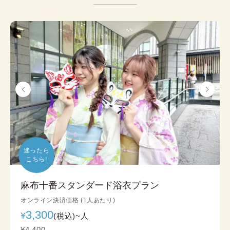
迷ったら

こちら!
麻布十番スタンダード浴衣プラン
オンライン決済価格 (1人あたり)
3,300
¥
(税込)~
人
¥4,400