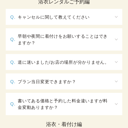
浴衣レンタルご予約編
Q.
キャンセルに関して教えてください
【キャンセルポリシー】

［ご利用日］から2日前までのキャンセル：キャンセ
早朝や夜間に着付けをお願いすることはでき
Q.
ル料無料

ますか？
［ご利用日］の前日および当日のキャンセル：ご利
通常開店はAM10：00（大阪心斎橋店のみAM11：
用料金の100％

00）となります。浴衣レンタルプランでの早朝のご
キャンセルの場合は、ご来店予定日の二日前まで
Q.
道に迷いました/お店の場所が分かりません。
対応は承っておりません。また、夜間の営業も行っ
に、ご予約確認メールにある項目3「ご予約プランの
HPの店舗ページに店舗情報として地図情報とお問合
ておりませんので、予めご了承くださいませ。
詳細」リンクからご自身でキャンセルをお願いしま
せ用の電話番号がございます。当日道に迷ってしま
す。 ご不明点がございましたら
お問い合わせフォー
Q.
プラン当日変更できますか？
われた場合は、電話にてお気軽にお問い合わせくだ
ム
へご連絡ください。
はい、可能です。差額分は当日店頭にてお支払いお
さい。
願いいたします。
書いてある価格と予約した料金違いますが料
Q.
金変動ありますか？
曜日・時期により料金が変動いたします。詳細は
こ
ちら
を確認しご予約ください。
浴衣・着付け編