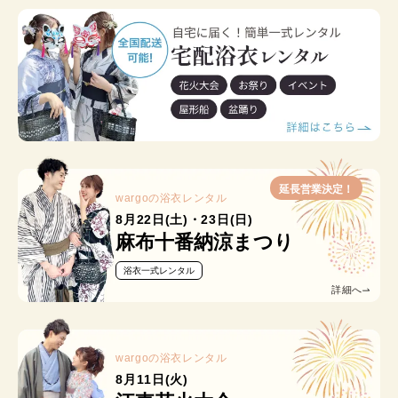
延長営業決定！
wargoの浴衣レンタル
8月22日(土)・23日(日)
麻布十番納涼まつり
浴衣一式レンタル
詳細へ
wargoの浴衣レンタル
8月11日(火)