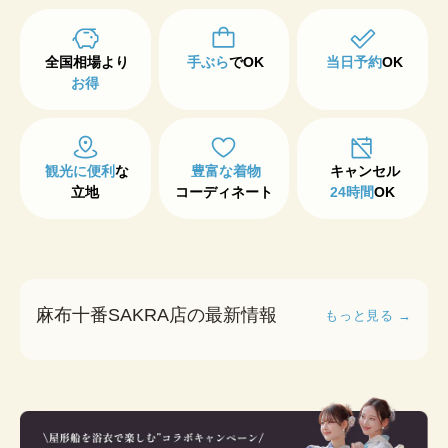
手ぶら
でOK
当日予約
OK
お得
観光に便利
な

豊富な着物
立地
コーディネート
24時間
OK
麻布十番SAKRA店の最新情報
もっと見る →