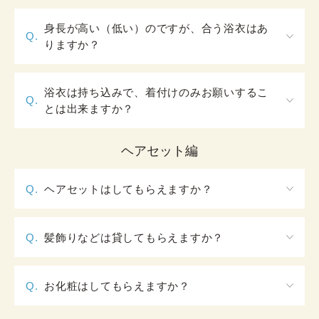
身長が高い（低い）のですが、合う浴衣はあ
Q.
りますか？
レンタル浴衣でご着用いただくお浴衣は女性で約
150cm～175㎝、男性で約165cm～200cmとそれよ
浴衣は持ち込みで、着付けのみお願いするこ
Q.
りやや大きな方に対応するいくつかのサイズ展開が
とは出来ますか？
あるお仕立て上がり品です。ある程度は前後しても
はい、『お持ち込みプラン』というプランがござい
ご着用いただけますが、万一着付けが難しい場合に
ますのでご利用下さい。着付け小物の貸し出しも有
ヘアセット編
はキャンセルとさせていただく場合がございますの
料オプションとしております。
であらかじめご了承ください。また、175cm以上の
女性用浴衣もご用意しております。少数ですので、
Q.
ヘアセットはしてもらえますか？
ご予約時にご相談下さいませ。
かんざしを用いた簡単なヘアアレンジを無料で、編
みこみで華やかさを演出できるヘアアレンジを有料
Q.
髪飾りなどは貸してもらえますか？
で承っております。詳しくは、浴衣の髪型・ヘアセ
ショートカットからロングヘアまでセットが出来
ットをご覧ください。
る、当店自慢のかんざしを無料でお貸し出ししてい
Q.
お化粧はしてもらえますか？
ます。
観光用レンタルプランでのメイクアップサービスは