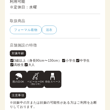
利用可能
※定休日：水曜
取扱商品
フォーマル着物
浴衣
店舗施設の特徴
対象年齢
3歳以上（身長90cm〜130cm）
小学生
中学生
高校生
大人
雨の日OK
ベビーカーOK
待合スペース
（預かり可）
注意事項
※妊娠中の方または妊娠の可能性がある方はご利用をお断
りしております。