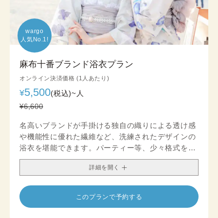
wargo

人気No.1!
麻布十番ブランド浴衣プラン
オンライン決済価格 (1人あたり)
5,500
¥
(税込)~
人
¥6,600
名高いブランドが手掛ける独自の織りによる透け感
や機能性に優れた繊維など、洗練されたデザインの
浴衣を堪能できます。パーティー等、少々格式を意
識したい場でも注目を浴びるコーディネートが完成
詳細を開く
します。
このプランで予約する