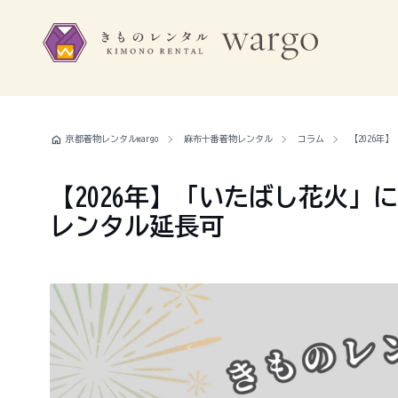
home
京都着物レンタルwargo
麻布十番着物レンタル
コラム
【2026年
【2026年】「いたばし花火」に
レンタル延長可