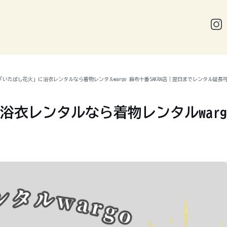
】「いたばし花火」に浴衣レンタルなら着物レンタルwargo 麻布十番SAKRA店｜翌日までレンタル延長
浴衣レンタルなら着物レンタルwargo