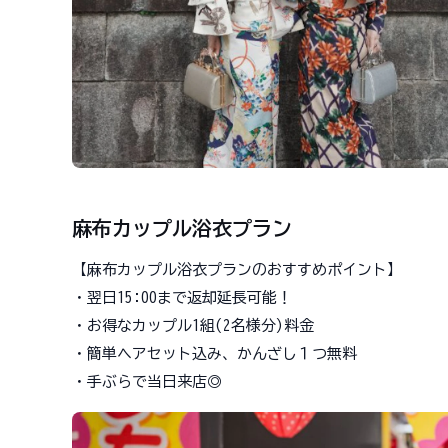
麻布カップル浴衣プラン
【麻布カップル浴衣プランのおすすめポイント】
・翌日15:00まで返却延長可能！
・お得なカップル1組(2名様分)料金
・簡単ヘアセット込み、かんざし１つ無料
・手ぶらで当日来店◎