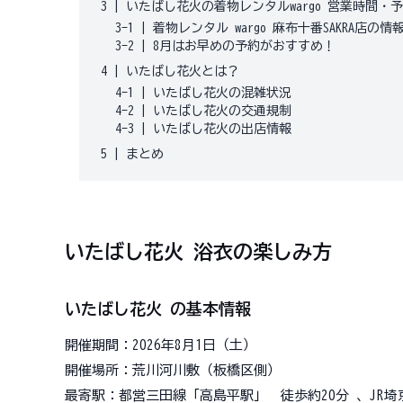
3
|
いたばし花火の着物レンタルwargo 営業時間・
3-1
|
着物レンタル wargo 麻布十番SAKRA店の情
3-2
|
8月はお早めの予約がおすすめ！
4
|
いたばし花火とは？
4-1
|
いたばし花火の混雑状況
4-2
|
いたばし花火の交通規制
4-3
|
いたばし花火の出店情報
5
|
まとめ
いたばし花火 浴衣の楽しみ方
いたばし花火 の基本情報
開催期間：2026年8月1日（土）
開催場所：荒川河川敷（板橋区側）
最寄駅：都営三田線「高島平駅」 徒歩約20分 、JR埼