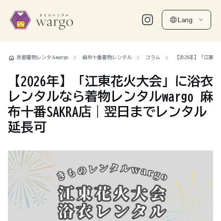
Lang
home
京都着物レンタルwargo
麻布十番着物レンタル
コラム
【2026年】「江東
【2026年】「江東花火大会」に浴衣
レンタルなら着物レンタルwargo 麻
布十番SAKRA店｜翌日までレンタル
延長可