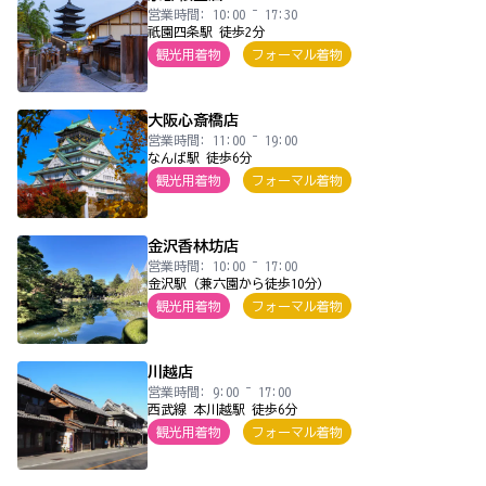
営業時間: 10:00 ~ 17:30
祇園四条駅 徒歩2分
観光用着物
フォーマル着物
大阪心斎橋店
営業時間: 11:00 ~ 19:00
なんば駅 徒歩6分
観光用着物
フォーマル着物
金沢香林坊店
営業時間: 10:00 ~ 17:00
金沢駅（兼六園から徒歩10分）
観光用着物
フォーマル着物
川越店
営業時間: 9:00 ~ 17:00
西武線 本川越駅 徒歩6分
観光用着物
フォーマル着物