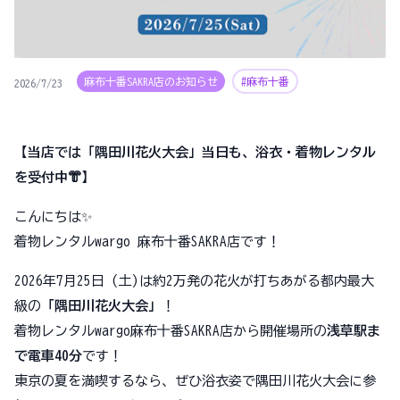
麻布十番SAKRA店のお知らせ
#麻布十番
2026/7/23
【当店では「隅田川花火大会」当日も、浴衣・着物レンタル
を受付中👘】
こんにちは✨
着物レンタルwargo 麻布十番SAKRA店です！
2026年7月25日 (土)は約2万発の花火が打ちあがる都内最大
級の
「隅田川花火大会」
！
着物レンタルwargo麻布十番SAKRA店から開催場所の
浅草駅ま
で電車40分
です！
東京の夏を満喫するなら、ぜひ浴衣姿で隅田川花火大会に参