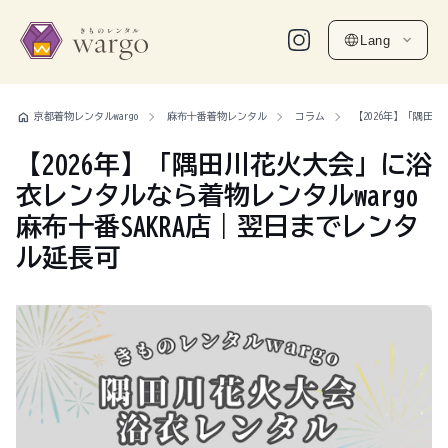
Lang
home
京都着物レンタルwargo
麻布十番着物レンタル
コラム
【2026年】「隅田
【2026年】「隅田川花火大会」に浴
衣レンタルなら着物レンタルwargo
麻布十番SAKRA店｜翌日までレンタ
ル延長可