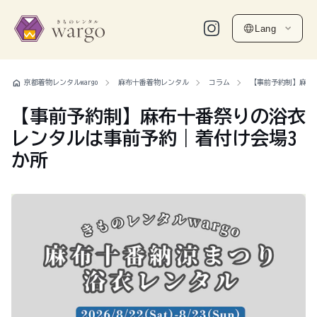
Lang
home
京都着物レンタルwargo
麻布十番着物レンタル
コラム
【事前予約制】麻布
【事前予約制】麻布十番祭りの浴衣
レンタルは事前予約｜着付け会場3
か所