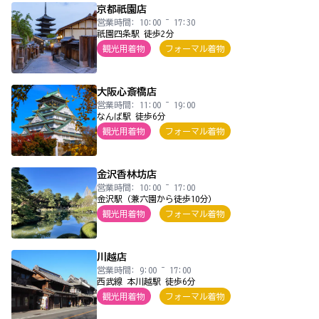
京都祇園店
営業時間: 10:00 ~ 17:30
祇園四条駅 徒歩2分
観光用着物
フォーマル着物
大阪心斎橋店
営業時間: 11:00 ~ 19:00
なんば駅 徒歩6分
観光用着物
フォーマル着物
金沢香林坊店
営業時間: 10:00 ~ 17:00
金沢駅（兼六園から徒歩10分）
観光用着物
フォーマル着物
川越店
営業時間: 9:00 ~ 17:00
西武線 本川越駅 徒歩6分
観光用着物
フォーマル着物