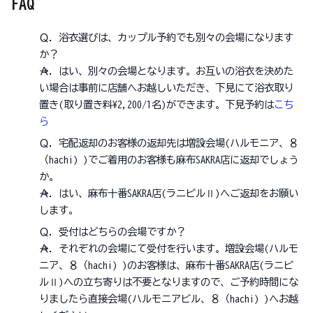
FAQ
Ｑ．浴衣選びは、カップル予約でも別々の会場になります
か？
→Ａ．はい、別々の会場となります。お互いの浴衣を決めた
い場合は事前に店舗へお越しいただき、下見にて浴衣取り
置き(取り置き料¥2,200/1名)ができます。下見予約は
こち
ら
Ｑ．宅配返却のお客様の返却先は増設会場(ハルモニア、８
（hachi) )でご着用のお客様も麻布SAKRA店に返却でしょう
か。
→Ａ．はい、麻布十番SAKRA店(ラニビルⅡ)へご返却をお願い
します。
Ｑ．受付はどちらの会場ですか？
→Ａ．それぞれの会場にて受付を行います。増設会場(ハルモ
ニア、８（hachi) )のお客様は、麻布十番SAKRA店(ラニビ
ルⅡ)への立ち寄りは不要となりますので、ご予約時間にな
りましたら直接会場(ハルモニアビル、８（hachi) )へお越