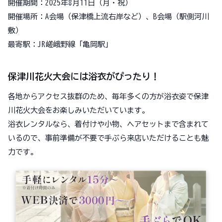
開催期間：2025年8月11日（月・祝）
開催場所：A会場（保津橋上流右岸など）、B会場（駅側河川
敷）
最寄駅：JR嵯峨野線「亀岡駅」
保津川花火大会には浴衣がぴったり！
各地からアクセス抜群のため、毎年多くの方が浴衣姿で保津
川花火大会をお楽しみいただいています。
浴衣レンタルなら、着付けや小物、ヘアセットまで含まれて
いるので、事前準備が不要で手ぶら来店いただけることも魅
力です。