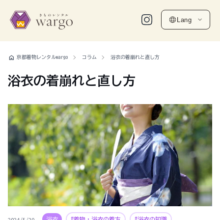
Lang
home
京都着物レンタルwargo
コラム
浴衣の着崩れと直し方
浴衣の着崩れと直し方
浴衣
#着物・浴衣の着方
#浴衣の知識