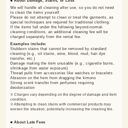
■ About Damage, Stains, or Loss
We will handle all cleaning after use, so you do not need 
to clean the items yourself.

Please do not attempt to clean or treat the garments, as 
special techniques are required for traditional clothing.

If the items fall under the following beyond-normal-
cleaning conditions, an additional cleaning fee will be 
charged separately from the rental fee.
Examples include:
Stubborn stains that cannot be removed by standard
cleaning (e.g., oil stains, wine, blood, mud, hair dye
transfer, etc.)
Damage making the item unusable (e.g., cigarette burns,
shrinkage from water exposure)
Thread pulls from accessories like watches or bracelets
Abrasion on the hem from dragging the kimono
Strong scent transfer from perfumes requiring
deodorization
※ Charges vary depending on the degree of damage and item 
condition.

※ Attempting to clean stains with commercial products may 
worsen the situation, potentially increasing the cleaning fee.
■ About Late Fees