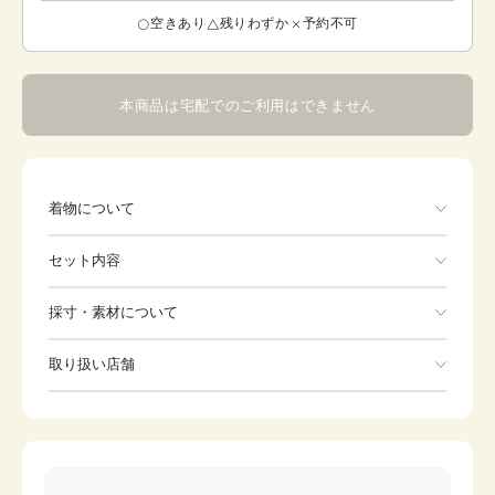
空きあり
残りわずか
予約不可
本商品は宅配でのご利用はできません
着物について
桜
セット内容
手ぶらでOK
採寸・素材について
※着付けに必要な一式をすべて含みます。
素材
ポリエステル
取り扱い店舗
Kimono
Long undergarment
身丈
74cm
※下記店舗以外でのご着用をしたい方はお問い合わせください
裄
39cm
Waist strap
カラー
赤
Zori sandals
ピンク
Tabi