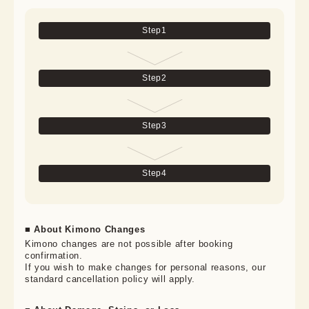
Step
1
Step
2
Step
3
Step
4
■ About Kimono Changes
Kimono changes are not possible after booking 
confirmation.

If you wish to make changes for personal reasons, our 
standard cancellation policy will apply.