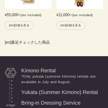
55,000
~
11,000
~
¥
(tax included)
¥
(tax included)
[en]詳細を見る
[en]詳細を見る
[en]最近チェックした商品
Kimono Rental
*Only yukata (summer kimono) rentals are
available in July and August.
Yukata (Summer Kimono) Rental
Bring-in Dressing Service