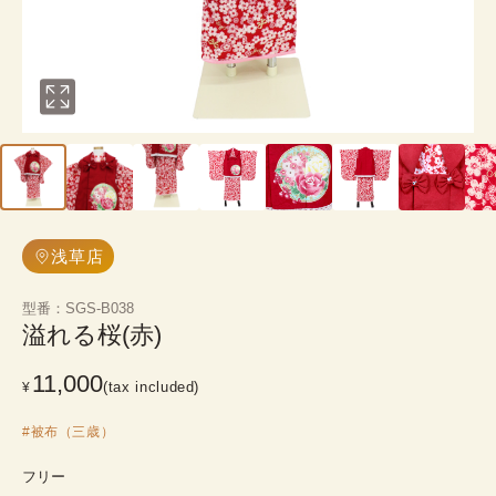
浅草店
型番
：
SGS-B038
溢れる桜(赤)
11,000
(tax included)
¥
#
被布（三歳）
フリー