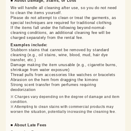
■ About Damage, Stains, or Loss
We will handle all cleaning after use, so you do not need 
to clean the items yourself.

Please do not attempt to clean or treat the garments, as 
special techniques are required for traditional clothing.

If the items fall under the following beyond-normal-
cleaning conditions, an additional cleaning fee will be 
charged separately from the rental fee.
Examples include:
Stubborn stains that cannot be removed by standard
cleaning (e.g., oil stains, wine, blood, mud, hair dye
transfer, etc.)
Damage making the item unusable (e.g., cigarette burns,
shrinkage from water exposure)
Thread pulls from accessories like watches or bracelets
Abrasion on the hem from dragging the kimono
Strong scent transfer from perfumes requiring
deodorization
※ Charges vary depending on the degree of damage and item 
condition.

※ Attempting to clean stains with commercial products may 
worsen the situation, potentially increasing the cleaning fee.
■ About Late Fees