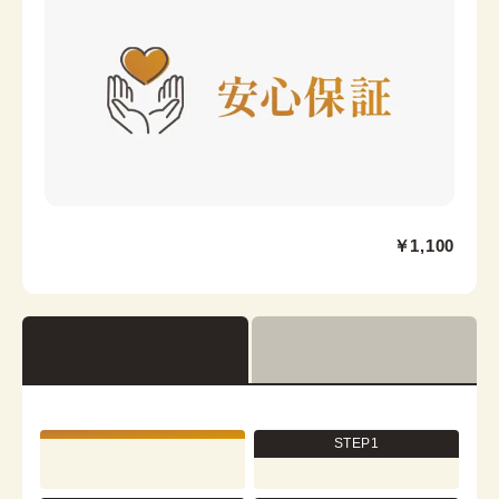
カラー
黒
大阪心斎橋店
￥1,100
心斎橋駅から徒歩7分
大阪市中央区心斎橋筋2-3-27 心央ビル3階
営業時間：
11:00
~
19:00
着付け最終受付時間：
18:00
返却締め切り時間：
18:30
[en]詳細を見る
STEP1