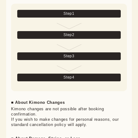
Step
1
Step
2
Step
3
Step
4
■ About Kimono Changes
Kimono changes are not possible after booking 
confirmation.

If you wish to make changes for personal reasons, our 
standard cancellation policy will apply.