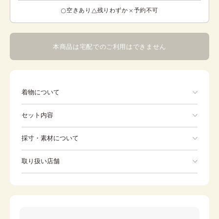
空きあり
残りわずか
予約不可
本商品は宅配でのご利用はできません
着物について
セット内容
手ぶらでOK
採寸・素材について
※着付けに必要な一式をすべて含みます。
素材
ポリエステル
取り扱い店舗
Kimono
Haori
身丈
-
※下記店舗以外でのご着用をしたい方はお問い合わせください
裄
78cm
Tabi
前幅
-
後幅
-