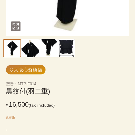
大阪心斎橋店
型番
：
MTP-F014
黒紋付(羽二重)  
16,500
(tax included)
¥
#
紋服
-