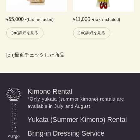
55,000
~
11,000
~
¥
(tax included)
¥
(tax included)
[en]詳細を見る
[en]詳細を見る
[en]最近チェックした商品
Kimono Rental
*Only yukata (summer kimono) rentals are
available in July and August.
Yukata (Summer Kimono) Rental
Bring-in Dressing Service