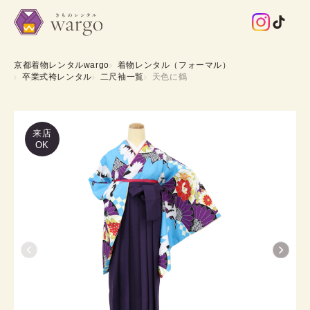
京都着物レンタルwargo
着物レンタル（フォーマル）
卒業式袴レンタル
二尺袖一覧
天色に鶴
来店
OK