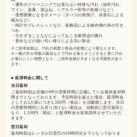
・通常のクリーニングでは落ちない特殊な汚れ（油性汚れ、
ワイン、血液、泥はね、ヘアカラー剤等の色移りなど）
・使用困難となるダメージ（タバコの焼焦げ、水濡れによる
縮みなど）
・時計やブレスレットなど、装飾品による袖内側の糸の引き
つれ
・引きずることなどによっておこる裾周辺の擦れ
・香水などの強い匂い移りによる匂い除去
※ご請求金額は、汚れの程度と商品の状態により異なります。

※一般の方が市販の薬品などで汚れを落とそうとすると更に汚れ
が落ちにくい状態となり、ご請求金額が大きくなる可能性があり
ます。
■ 延滞料金に関して
当日返却
ご返却時刻は店舗のHPの営業時間に記載している最終返却時
間までとなっております。予定時刻を超えた場合、延滞料金
としてお1人様につき1,100円〔税込〕を頂戴致します。当日
の営業時間内にお戻り頂けない場合は、自動的に翌日返却と
なり、1,100円〔税込〕と延滞料金を追加請求させていただ
きます。
翌日返却
返却時刻はレンタル日翌日の15時00分までとなっておりま