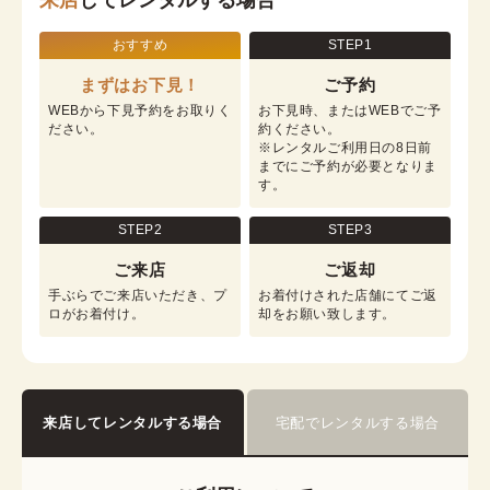
来店
してレンタルする場合
おすすめ
STEP1
まずはお下見！
ご予約
WEBから下見予約をお取りく
お下見時、またはWEBでご予
ださい。
約ください。

※レンタルご利用日の8日前
までにご予約が必要となりま
す。
STEP2
STEP3
ご来店
ご返却
手ぶらでご来店いただき、プ
お着付けされた店舗にてご返
ロがお着付け。
却をお願い致します。
来店してレンタルする場合
宅配でレンタルする場合