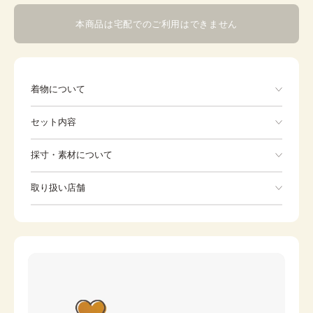
本商品は宅配でのご利用はできません
着物について
鶴と菊
セット内容
手ぶらでOK
採寸・素材について
※着付けに必要な一式をすべて含みます。
素材
ポリエステル
取り扱い店舗
着物
帯
身丈
164.5cm
※下記店舗以外でのご着用をしたい方はお問い合わせください
裄
草履
68cm
伊達締め
前幅
24.5cm
バッグ
足袋
後幅
31cm
肌着
長襦袢
カラー
青・紺
腰紐
襟芯
水色
伊達襟
コーリンベルト