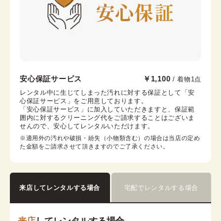
京都駅前京都タワーサンド店
安心保証サービス
￥1,100
/ 着物1点
京都駅から徒歩2分。京都タワー内3F
レンタル中に生じてしまった汚れに対する保証として「安
心保証サービス」をご用意しております。

京都府京都市下京区烏丸通七条下る東塩小路町721−1 京
「安心保証サービス」に加入していただきますと、保証範
都タワービル3F
囲内に対するクリーニング代をご請求することはございま
営業時間：
10:00
~
17:30
せんので、安心してレンタルいただけます。
着付け最終受付時間：
15:30
※適用外の汚れや破損・紛失（小物類含む）の場合は当店の定め
返却締め切り時間：
17:30
た金額をご請求させて頂きますのでご了承ください。
詳細を見る
来店してレンタルする場合
宅配でレンタルする場合