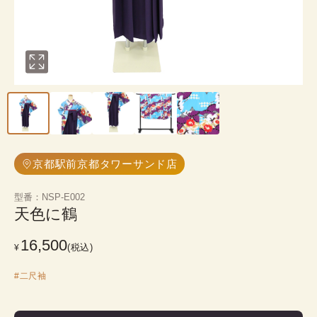
京都駅前京都タワーサンド店
型番
：
NSP-E002
天色に鶴
16,500
(税込)
¥
#
二尺袖