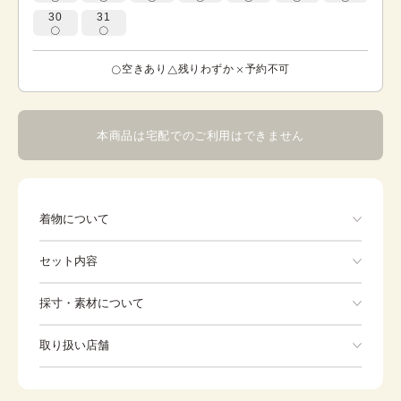
30
31
空きあり
残りわずか
予約不可
本商品は宅配でのご利用はできません
着物について
優しいクリーム色をベースに彩どりの菊の花や松などの模
セット内容
様が可愛い色打掛。 ※ 各オプション（色掛下・柄半襟・
柄小物・重ね衿）が着用されている状態の写真です。 ※
標準は全て白色となります。
手ぶらでOK
採寸・素材について
※着付けに必要な一式をすべて含みます。
素材
-
取り扱い店舗
身丈
-
※下記店舗以外でのご着用をしたい方はお問い合わせください
裄
-