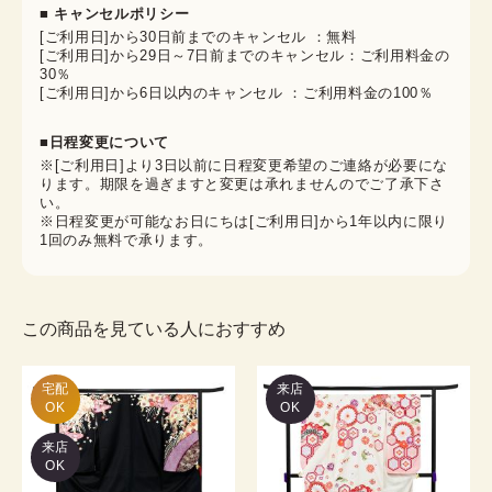
■ キャンセルポリシー
[ご利用日]から30日前までのキャンセル ：無料
[ご利用日]から29日～7日前までのキャンセル：ご利用料金の
30％
[ご利用日]から6日以内のキャンセル ：ご利用料金の100％
■日程変更について
※[ご利用日]より3日以前に日程変更希望のご連絡が必要にな
ります。期限を過ぎますと変更は承れませんのでご了承下さ
い。
※日程変更が可能なお日にちは[ご利用日]から1年以内に限り
1回のみ無料で承ります。
この商品を見ている人におすすめ
宅配

来店
OK
OK
来店
OK