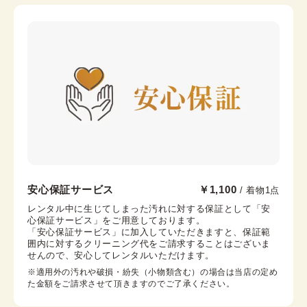
前幅
-
後幅
-
カラー
-
京都駅前京都タワーサンド店
安心保証サービス
￥1,100
/ 着物1点
京都駅から徒歩2分。京都タワー内3F
レンタル中に生じてしまった汚れに対する保証として「安
心保証サービス」をご用意しております。

京都府京都市下京区烏丸通七条下る東塩小路町721−1 京
「安心保証サービス」に加入していただきますと、保証範
都タワービル3F
囲内に対するクリーニング代をご請求することはございま
営業時間：
10:00
~
17:30
せんので、安心してレンタルいただけます。
着付け最終受付時間：
15:30
※適用外の汚れや破損・紛失（小物類含む）の場合は当店の定め
返却締め切り時間：
17:30
た金額をご請求させて頂きますのでご了承ください。