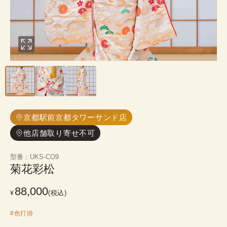
京都駅前京都タワーサンド店
他店舗取り寄せ不可
型番
：
UKS-CO9
菊花彩松
88,000
(税込)
¥
#
色打掛