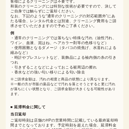
客様によるクリーニングは不要です。

和装のクリーニングには特別な技術が必要ですので、決して
ご自身では触らずにご返却ください。

なお、下記のような“通常のクリーニングの対応範囲外”にあ
たる場合、レンタル代金とは別途、クリーニング費用をご請
求させていただきますので予めご了承ください。
例
・通常のクリーニングでは落ちない特殊な汚れ（油性汚れ、
ワイン、血液、泥はね、ヘアカラー剤等の色移りなど）
・使用困難となるダメージ（タバコの焼焦げ、水濡れによる
縮みなど）
・時計やブレスレットなど、装飾品による袖内側の糸の引き
つれ
・引きずることなどによっておこる裾周辺の擦れ
・香水などの強い匂い移りによる匂い除去
※ご請求金額は、汚れの程度と商品の状態により異なります。

※一般の方が市販の薬品などで汚れを落とそうとすると更に汚れ
が落ちにくい状態となり、ご請求金額が大きくなる可能性があり
ます。
■ 延滞料金に関して
当日返却
ご返却時刻は店舗のHPの営業時間に記載している最終返却時
間までとなっております。予定時刻を超えた場合、延滞料金