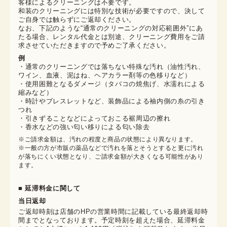
客様によるクリーニングは不要です。

和装のクリーニングには特別な技術が必要ですので、決して
ご自身では触らずにご返却ください。

なお、下記のような“通常のクリーニングの対応範囲外”にあ
たる場合、レンタル代金とは別途、クリーニング費用をご請
求させていただきますので予めご了承ください。
例
・通常のクリーニングでは落ちない特殊な汚れ（油性汚れ、
ワイン、血液、泥はね、ヘアカラー剤等の色移りなど）
・使用困難となるダメージ（タバコの焼焦げ、水濡れによる
縮みなど）
・時計やブレスレットなど、装飾品による袖内側の糸の引き
つれ
・引きずることなどによっておこる裾周辺の擦れ
・香水などの強い匂い移りによる匂い除去
※ご請求金額は、汚れの程度と商品の状態により異なります。

※一般の方が市販の薬品などで汚れを落とそうとすると更に汚れ
が落ちにくい状態となり、ご請求金額が大きくなる可能性があり
ます。
■ 延滞料金に関して
当日返却
ご返却時刻は店舗のHPの営業時間に記載している最終返却時
間までとなっております。予定時刻を超えた場合、延滞料金