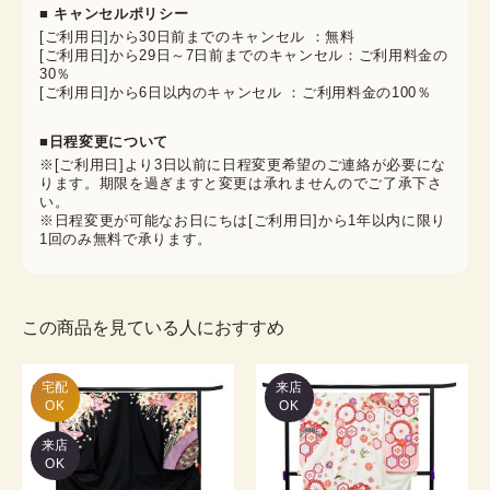
■ キャンセルポリシー
[ご利用日]から30日前までのキャンセル ：無料
[ご利用日]から29日～7日前までのキャンセル：ご利用料金の
30％
[ご利用日]から6日以内のキャンセル ：ご利用料金の100％
■日程変更について
※[ご利用日]より3日以前に日程変更希望のご連絡が必要にな
ります。期限を過ぎますと変更は承れませんのでご了承下さ
い。
※日程変更が可能なお日にちは[ご利用日]から1年以内に限り
1回のみ無料で承ります。
この商品を見ている人におすすめ
宅配

来店
OK
OK
来店
OK