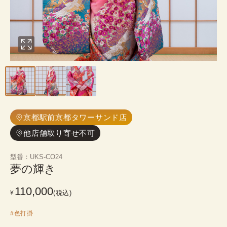
京都駅前京都タワーサンド店
他店舗取り寄せ不可
型番
：
UKS-CO24
夢の輝き
110,000
(税込)
¥
#
色打掛