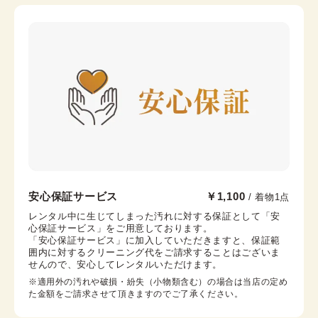
前幅
-
後幅
-
カラー
-
京都駅前京都タワーサンド店
安心保証サービス
￥1,100
/ 着物1点
京都駅から徒歩2分。京都タワー内3F
レンタル中に生じてしまった汚れに対する保証として「安
心保証サービス」をご用意しております。

京都府京都市下京区烏丸通七条下る東塩小路町721−1 京
「安心保証サービス」に加入していただきますと、保証範
都タワービル3F
囲内に対するクリーニング代をご請求することはございま
営業時間：
10:00
~
17:30
せんので、安心してレンタルいただけます。
着付け最終受付時間：
15:30
※適用外の汚れや破損・紛失（小物類含む）の場合は当店の定め
返却締め切り時間：
17:30
た金額をご請求させて頂きますのでご了承ください。