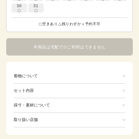
30
31
空きあり
残りわずか
予約不可
本商品は宅配でのご利用はできません
着物について
鮮やかなピンクからブルーのグラデーションが美しい色打
セット内容
掛。赤や紫、水色のお花の刺繍が素敵です。 ※ 各オプシ
ョン（重ね衿）が着用されている状態の写真です。 ※ 標
準は全て白色となります。
手ぶらでOK
採寸・素材について
※着付けに必要な一式をすべて含みます。
素材
-
取り扱い店舗
身丈
-
※下記店舗以外でのご着用をしたい方はお問い合わせください
裄
-