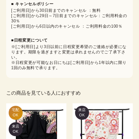
■ キャンセルポリシー
[ご利用日]から30日前までのキャンセル ：無料
[ご利用日]から29日～7日前までのキャンセル：ご利用料金の
30％
[ご利用日]から6日以内のキャンセル ：ご利用料金の100％
■日程変更について
※[ご利用日]より3日以前に日程変更希望のご連絡が必要にな
ります。期限を過ぎますと変更は承れませんのでご了承下さ
い。
※日程変更が可能なお日にちは[ご利用日]から1年以内に限り
1回のみ無料で承ります。
この商品を見ている人におすすめ
宅配

来店
OK
OK
来店
OK