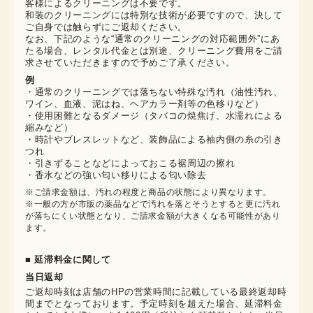
客様によるクリーニングは不要です。

和装のクリーニングには特別な技術が必要ですので、決して
ご自身では触らずにご返却ください。

なお、下記のような“通常のクリーニングの対応範囲外”にあ
たる場合、レンタル代金とは別途、クリーニング費用をご請
求させていただきますので予めご了承ください。
例
・通常のクリーニングでは落ちない特殊な汚れ（油性汚れ、
ワイン、血液、泥はね、ヘアカラー剤等の色移りなど）
・使用困難となるダメージ（タバコの焼焦げ、水濡れによる
縮みなど）
・時計やブレスレットなど、装飾品による袖内側の糸の引き
つれ
・引きずることなどによっておこる裾周辺の擦れ
・香水などの強い匂い移りによる匂い除去
※ご請求金額は、汚れの程度と商品の状態により異なります。

※一般の方が市販の薬品などで汚れを落とそうとすると更に汚れ
が落ちにくい状態となり、ご請求金額が大きくなる可能性があり
ます。
■ 延滞料金に関して
当日返却
ご返却時刻は店舗のHPの営業時間に記載している最終返却時
間までとなっております。予定時刻を超えた場合、延滞料金