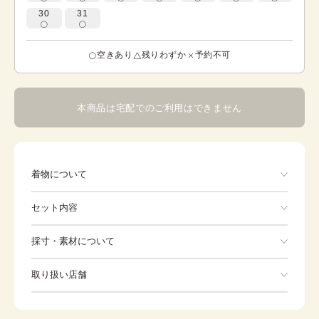
30
31
空きあり
残りわずか
予約不可
本商品は宅配でのご利用はできません
着物について
赤色からゴールドのグラデーションにたくさんの梅の花や
セット内容
縁起のよい鶴や御所車の刺繡があしらわれたお衣装です。
※ 各オプション（色掛下・柄半襟・柄小物・重ね衿）が着
用されている状態の写真です。 ※ 標準は全て白色となり
手ぶらでOK
採寸・素材について
ます。
※着付けに必要な一式をすべて含みます。
素材
-
取り扱い店舗
身丈
-
※下記店舗以外でのご着用をしたい方はお問い合わせください
裄
-