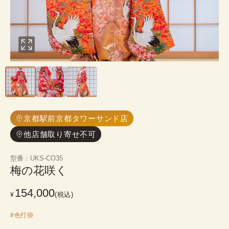
京都駅前京都タワーサンド店
他店舗取り寄せ不可
型番
：
UKS-CO35
梅の花咲く
154,000
(税込)
¥
#
色打掛