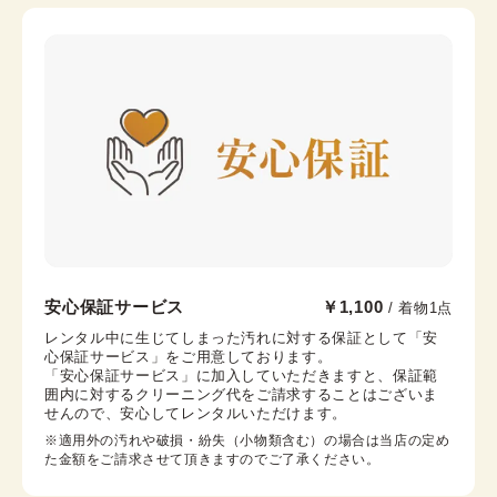
前幅
-
後幅
-
カラー
-
京都駅前京都タワーサンド店
安心保証サービス
￥1,100
/ 着物1点
京都駅から徒歩2分。京都タワー内3F
レンタル中に生じてしまった汚れに対する保証として「安
心保証サービス」をご用意しております。

京都府京都市下京区烏丸通七条下る東塩小路町721−1 京
「安心保証サービス」に加入していただきますと、保証範
都タワービル3F
囲内に対するクリーニング代をご請求することはございま
営業時間：
10:00
~
17:30
せんので、安心してレンタルいただけます。
着付け最終受付時間：
15:30
※適用外の汚れや破損・紛失（小物類含む）の場合は当店の定め
返却締め切り時間：
17:30
た金額をご請求させて頂きますのでご了承ください。