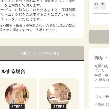
に生じてしまった汚れに対する保証として「安心
30
31
」をご用意しております。

サービス」に加入していただきますと、保証範囲
クリーニング代をご請求することはございません
してレンタルいただけます。
れや破損・紛失（小物類含む）の場合は当店の定め
求させて頂きますのでご了承ください。
宅配でレンタルする場合
着物に
光沢のあ
タルする場合
ており、
半襟・柄
※ 標準
セット
※着付け
STEP2
STEP3