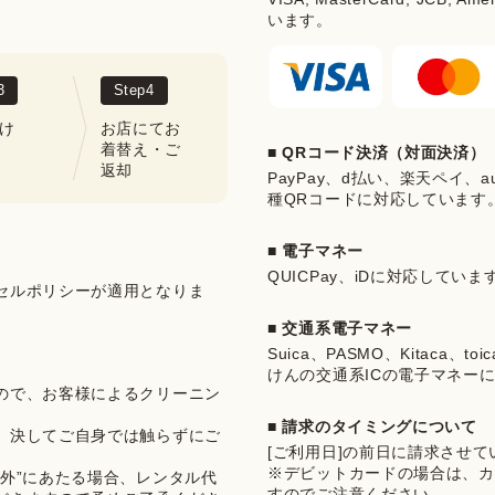
います。
3
Step
4
け
お店にてお
着替え・ご
■ QRコード決済（対面決済）
返却
PayPay、d払い、楽天ペイ、au 
種QRコードに対応しています
■ 電子マネー
QUICPay、iDに対応していま
セルポリシーが適用となりま
■ 交通系電子マネー
Suica、PASMO、Kitaca、t
けんの交通系ICの電子マネー
ので、お客様によるクリーニン
■ 請求のタイミングについて
、決してご自身では触らずにご
[ご利用日]の前日に請求させ
※デビットカードの場合は、カ
外”にあたる場合、レンタル代
すのでご注意ください。