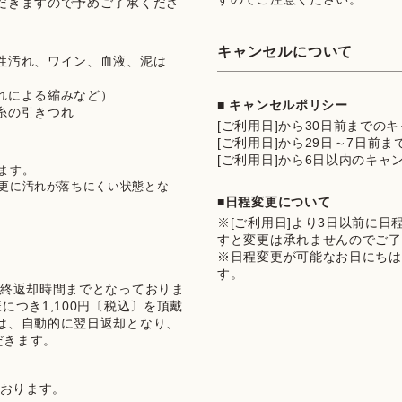
だきますので予めご了承くださ
キャンセルについて
性汚れ、ワイン、血液、泥は
れによる縮みなど）
■ キャンセルポリシー
糸の引きつれ
[ご利用日]から30日前までの
[ご利用日]から29日～7日前
[ご利用日]から6日以内のキャ
す。

更に汚れが落ちにくい状態とな
■日程変更について
※[ご利用日]より3日以前に
すと変更は承れませんのでご了
※日程変更が可能なお日にちは
す。
最終返却時間までとなっておりま
つき1,100円〔税込〕を頂戴
は、自動的に翌日返却となり、
だきます。
ております。