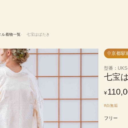
タル着物一覧
七宝はばたき
京都駅
型番
：
UKS
七宝
110,
¥
#
白無垢
フリー