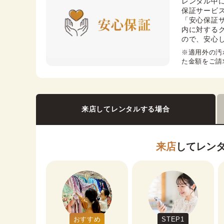
レンタル中
保証サービス
「安心保証
内に対する
ので、安心
※適用外の汚
た金額をご請
来店してレンタルする場合
来店
してレン
おすすめ
STEP1