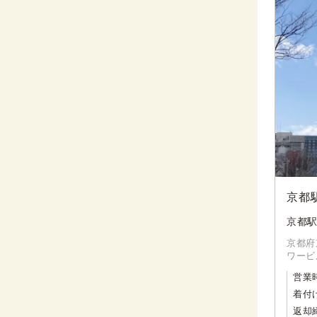
京都
京都駅
京都府
ワービ
営業
着付
返却