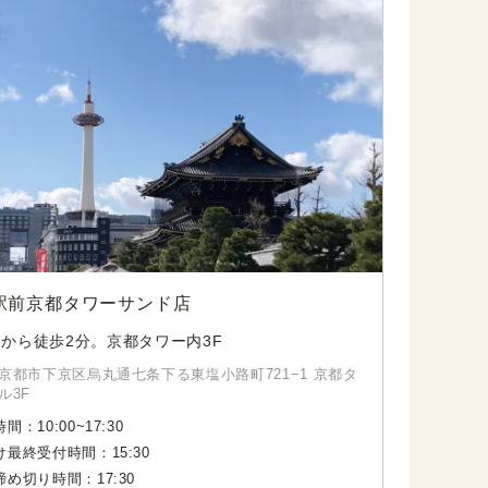
駅前京都タワーサンド店
から徒歩2分。京都タワー内3F
京都市下京区烏丸通七条下る東塩小路町721−1 京都タ
ル3F
時間：
10:00
~
17:30
け最終受付時間：
15:30
締め切り時間：
17:30