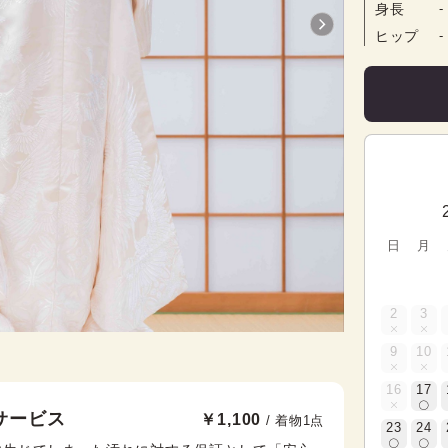
身長
-
ヒップ
-
日
月
2
3
9
10
16
17
サービス
￥1,100
/ 着物1点
23
24