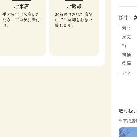
ご来店
ご返却
手ぶらでご来店いた
お着付けされた店舗
採寸・
だき、プロがお着付
にてご返却をお願い
け。
致します。
素材
身丈
裄
前幅
後幅
カラー
取り扱
※下記店