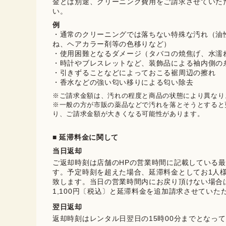
金とは別途、クリーニング費用をご請求させていた
い。
例
・通常のクリーニングでは落ちない特殊な汚れ（油
ね、ヘアカラー剤等の色移りなど）
・使用困難となるダメージ（タバコの焼焦げ、水濡
・時計やブレスレットなど、装飾品による袖内側の
・引きずることなどによっておこる裾周辺の擦れ
・香水などの強い匂い移りによる匂い除去
※ご請求金額は、汚れの程度と商品の状態により異なりま
※一般の方が市販の薬品などで汚れを落とそうとすると
り、ご請求金額が大きくなる可能性があります。
■ 延滞料金に関して
当日返却
ご返却時刻は店舗のHPの営業時間に記載している
す。予定時刻を超えた場合、延滞料金としてお1人様に
致します。当日の営業時間内にお戻り頂けない場合
1,100円〔税込〕と延滞料金を追加請求させていた
翌日返却
返却時刻はレンタル日翌日の15時00分までとなっ