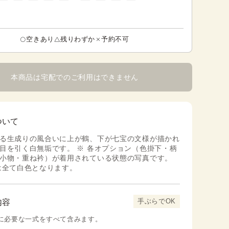
空きあり
残りわずか
予約不可
本商品は宅配でのご利用はできません
ついて
る生成りの風合いに上が鶴、下が七宝の文様が描かれ
目を引く白無垢です。 ※ 各オプション（色掛下・柄
小物・重ね衿）が着用されている状態の写真です。
は全て白色となります。
手ぶらでOK
内容
に必要な一式をすべて含みます。