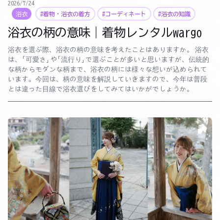
2026/7/24
浴衣
#着物・浴衣の着方
#コーディネート
#浴衣の知識
浴衣の柄の意味｜着物レンタルwargo
浴衣を選ぶ際、浴衣の柄の意味を考えたことはありますか。 浴衣
は、「可愛さ」や「流行り」で選ぶことが多いと思いますが、伝統的
な柄からモダンな柄まで、浴衣の柄には様々な想いが込められて
います。今回は、柄の意味を解説していきますので、今年は普段
とは違った目線で浴衣選びをしてみてはいかがでしょうか。