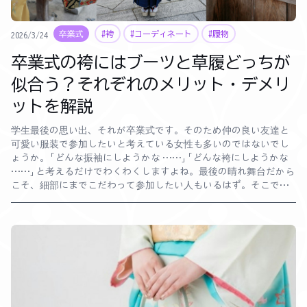
卒業式
#袴
#コーディネート
#履物
2026/3/24
卒業式の袴にはブーツと草履どっちが
似合う？それぞれのメリット・デメリ
ットを解説
学生最後の思い出、それが卒業式です。そのため仲の良い友達と
可愛い服装で参加したいと考えている女性も多いのではないでし
ょうか。「どんな振袖にしようかな ……」「どんな袴にしようかな
……」と考えるだけでわくわくしますよね。最後の晴れ舞台だから
こそ、細部にまでこだわって参加したい人もいるはず。そこで今
回注目したいのは卒業式の履物です。卒業式の袴にはブーツと草
履のどちらが似合うのか、それぞれのメリット・デメリットを解
説します。