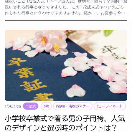
歳祝いこと 1/2成人式（ハーフ成人式）は地方に限らず全国的にお
祝いされる行事となってきました。 この 1/2成人式はつい先ごろ
作られた行事というわけではありません。 確かに、お宮参りや七
五三、成人式など古くから続く伝統行事に比べると日は浅いです
が、それでも三十年以上の歴史を持つちょっとしたイベントなの
です。 さて、このイベントにはどんな服装で参加するのが正式な
ものなのか悩まれる方もいるでしょう。 わざわざ羽織袴をまた仕
立てなくてはいけないのか、はたまたスーツを用意しなくてはい
けないのか。 今回は、 1/2成人式で男の子が着る、人気の衣装に
ついてまとめてみました。
卒業式
#袴
#着物・浴衣のマナー
#コーディネート
2025/8/20
小学校卒業式で着る男の子用袴、人気
のデザインと選ぶ時のポイントは？