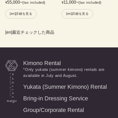
55,000
~
11,000
~
¥
(tax included)
¥
(tax included)
[en]詳細を見る
[en]詳細を見る
[en]最近チェックした商品
Kimono Rental
*Only yukata (summer kimono) rentals are
available in July and August.
Yukata (Summer Kimono) Rental
Bring-in Dressing Service
Group/Corporate Rental