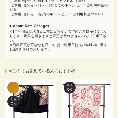
[ご利用日]から30日前までのキャンセル ：無料
[ご利用日]から29日～7日前までのキャンセル：ご利用料金の
30％
[ご利用日]から6日以内のキャンセル ：ご利用料金の100％
■ About Date Changes
※[ご利用日]より3日以前に日程変更希望のご連絡が必要にな
ります。期限を過ぎますと変更は承れませんのでご了承下さ
い。
※日程変更が可能なお日にちは[ご利用日]から1年以内に限り
1回のみ無料で承ります。
[en]この商品を見ている人におすすめ
来店
OK
来店
OK