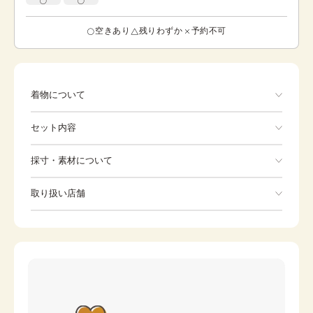
空きあり
残りわずか
予約不可
着物について
色 黒 牡丹に桜が豪華に描かれています。 牡丹の柄
セット内容
には高貴さや壮麗さ、幸福という意味が込められていま
す。 柄が豪華なことから、1番目立つ前身ごろにあしらわ
れることが多いです。 このお着物は季節問わずご着用いた
手ぶらでOK
採寸・素材について
だけます。
※着付けに必要な一式をすべて含みます。
素材
正絹
取り扱い店舗
Kimono
身丈
166cm
※下記店舗以外でのご着用をしたい方はお問い合わせください
裄
Zori sandals
69cm
Bag
前幅
26.5cm
Tabi
Undergarment
後幅
30cm
Long undergarment
Waist strap
カラー
黒
Date tightening
Strip