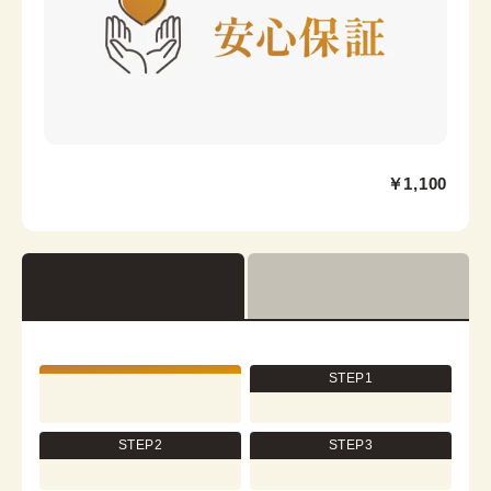
Collar core
金沢香林坊店
￥1,100
兼六園から徒歩10分
石川県金沢市香林坊2丁目1-1 CLASO PLACE 香林坊
GF
営業時間：
10:00
~
17:00
着付け最終受付時間：
15:30
返却締め切り時間：
16:30
STEP1
[en]詳細を見る
STEP2
STEP3