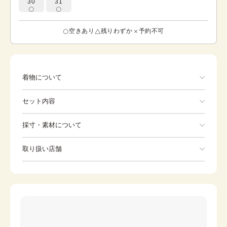
30
31
空きあり
残りわずか
予約不可
着物について
セット内容
手ぶらでOK
採寸・素材について
※着付けに必要な一式をすべて含みます。
素材
正絹
取り扱い店舗
着物
袋帯
身丈
157cm
※下記店舗以外でのご着用をしたい方はお問い合わせください
裄
草履
66cm
バッグ
前幅
25cm
足袋
肌着
後幅
30cm
長襦袢
腰紐
カラー
クリーム
伊達締め
帯板
ピンク