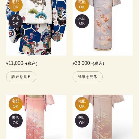
宅配

宅配

OK
OK
来店
来店
OK
OK
11,000
~
33,000
~
¥
(税込)
¥
(税込)
詳細を見る
詳細を見る
宅配

宅配

OK
OK
来店
来店
OK
OK