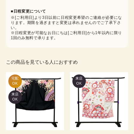
■日程変更について
※[ご利用日]より3日以前に日程変更希望のご連絡が必要にな
ります。期限を過ぎますと変更は承れませんのでご了承下さ
い。
※日程変更が可能なお日にちは[ご利用日]から1年以内に限り
1回のみ無料で承ります。
この商品を見ている人におすすめ
宅配

来店
OK
OK
来店
OK