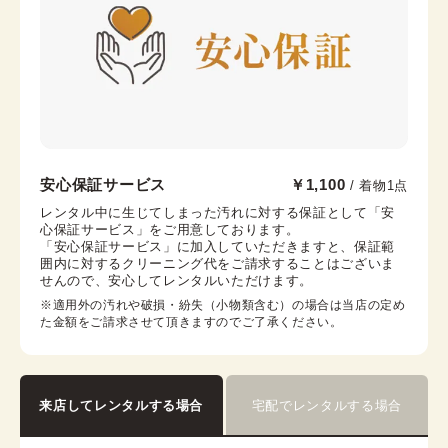
帯枕
帯締め
帯揚げ
伊達襟
コーリンベルト
襟芯
京都祇園店
安心保証サービス
￥1,100
/ 着物1点
祇園四条駅から徒歩1分
レンタル中に生じてしまった汚れに対する保証として「安
心保証サービス」をご用意しております。

京都府京都市東山区四条通大和大路西入中之町216番地
「安心保証サービス」に加入していただきますと、保証範
祇園OKIビル2階
囲内に対するクリーニング代をご請求することはございま
営業時間：
10:00
~
17:30
せんので、安心してレンタルいただけます。
着付け最終受付時間：
15:30
※適用外の汚れや破損・紛失（小物類含む）の場合は当店の定め
返却締め切り時間：
17:30
た金額をご請求させて頂きますのでご了承ください。
詳細を見る
来店してレンタルする場合
宅配でレンタルする場合