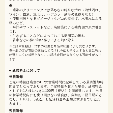
例
・通常のクリーニングでは落ちない特殊な汚れ（油性汚れ、
ワイン、血液、泥はね、ヘアカラー剤等の色移りなど）
・使用困難となるダメージ（タバコの焼焦げ、水濡れによる
縮みなど）
・時計やブレスレットなど、装飾品による袖内側の糸の引き
つれ
・引きずることなどによっておこる裾周辺の擦れ
・香水などの強い匂い移りによる匂い除去
※ご請求金額は、汚れの程度と商品の状態により異なります。

※一般の方が市販の薬品などで汚れを落とそうとすると更に汚れ
が落ちにくい状態となり、ご請求金額が大きくなる可能性があり
ます。
■ 延滞料金に関して
当日返却
ご返却時刻は店舗のHPの営業時間に記載している最終返却時
間までとなっております。予定時刻を超えた場合、延滞料金
としてお1人様につき1,100円〔税込〕を頂戴致します。当日
の営業時間内にお戻り頂けない場合は、自動的に翌日返却と
なり、1,100円〔税込〕と延滞料金を追加請求させていただ
きます。
翌日返却