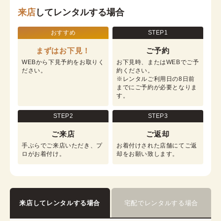
来店
してレンタルする場合
おすすめ
STEP1
まずはお下見！
ご予約
WEBから下見予約をお取りく
お下見時、またはWEBでご予
ださい。
約ください。

※レンタルご利用日の8日前
までにご予約が必要となりま
す。
STEP2
STEP3
ご来店
ご返却
手ぶらでご来店いただき、プ
お着付けされた店舗にてご返
ロがお着付け。
却をお願い致します。
来店してレンタルする場合
宅配でレンタルする場合