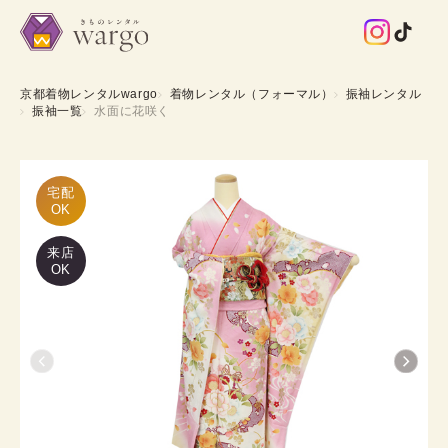
京都着物レンタルwargo
着物レンタル（フォーマル）
振袖レンタル
振袖一覧
水面に花咲く
宅配

OK
来店
OK