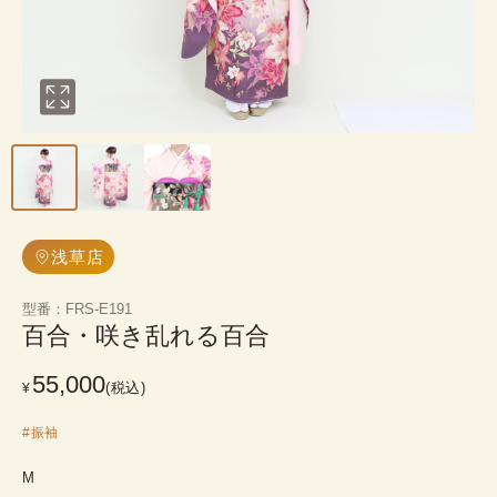
浅草店
型番
：
FRS-E191
百合・咲き乱れる百合
55,000
(税込)
¥
#
振袖
M