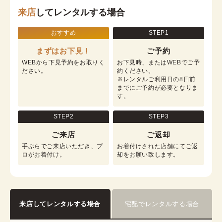
来店
してレンタルする場合
おすすめ
STEP1
まずはお下見！
ご予約
WEBから下見予約をお取りく
お下見時、またはWEBでご予
ださい。
約ください。

※レンタルご利用日の8日前
までにご予約が必要となりま
す。
STEP2
STEP3
ご来店
ご返却
手ぶらでご来店いただき、プ
お着付けされた店舗にてご返
ロがお着付け。
却をお願い致します。
来店してレンタルする場合
宅配でレンタルする場合