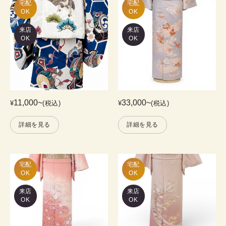
宅配

宅配

OK
OK
来店
来店
OK
OK
11,000
~
33,000
~
¥
(税込)
¥
(税込)
詳細を見る
詳細を見る
宅配

宅配

OK
OK
来店
来店
OK
OK