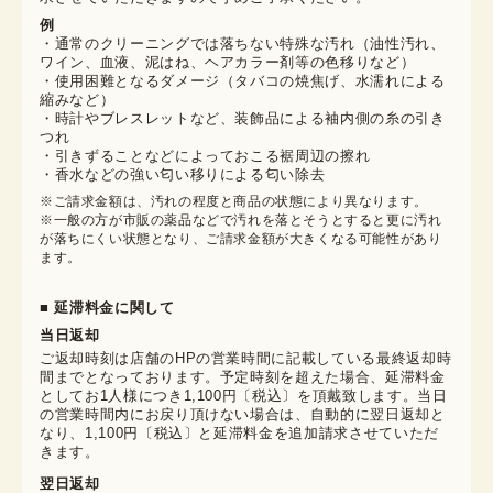
例
・通常のクリーニングでは落ちない特殊な汚れ（油性汚れ、
ワイン、血液、泥はね、ヘアカラー剤等の色移りなど）
・使用困難となるダメージ（タバコの焼焦げ、水濡れによる
縮みなど）
・時計やブレスレットなど、装飾品による袖内側の糸の引き
つれ
・引きずることなどによっておこる裾周辺の擦れ
・香水などの強い匂い移りによる匂い除去
※ご請求金額は、汚れの程度と商品の状態により異なります。

※一般の方が市販の薬品などで汚れを落とそうとすると更に汚れ
が落ちにくい状態となり、ご請求金額が大きくなる可能性があり
ます。
■ 延滞料金に関して
当日返却
ご返却時刻は店舗のHPの営業時間に記載している最終返却時
間までとなっております。予定時刻を超えた場合、延滞料金
としてお1人様につき1,100円〔税込〕を頂戴致します。当日
の営業時間内にお戻り頂けない場合は、自動的に翌日返却と
なり、1,100円〔税込〕と延滞料金を追加請求させていただ
きます。
翌日返却