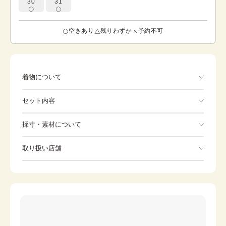
30
31
空きあり
残りわずか
予約不可
着物について
色 ピンク 華やかに百合の花が描かれています。 威
セット内容
厳、純潔、、無垢の意味を持つ百合の花は洋柄の振袖に描
かれることが多いです。 また、百合は西洋では聖母マリア
の花として愛好されています。
手ぶらでOK
採寸・素材について
※着付けに必要な一式をすべて含みます。
素材
正絹
取り扱い店舗
着物
袋帯
身丈
163.5cm
※下記店舗以外でのご着用をしたい方はお問い合わせください
裄
草履
69cm
バッグ
前幅
26.5cm
足袋
肌着
後幅
30cm
長襦袢
腰紐
カラー
ピンク
伊達締め
帯板