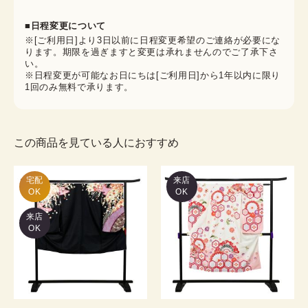
■日程変更について
※[ご利用日]より3日以前に日程変更希望のご連絡が必要にな
ります。期限を過ぎますと変更は承れませんのでご了承下さ
い。
※日程変更が可能なお日にちは[ご利用日]から1年以内に限り
1回のみ無料で承ります。
この商品を見ている人におすすめ
宅配

来店
OK
OK
来店
OK