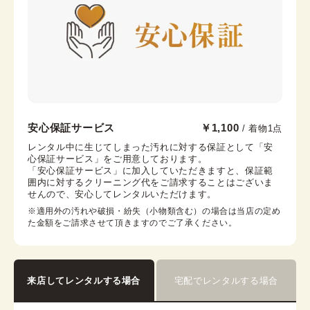
帯枕
帯締め
帯揚げ
伊達襟
コーリンベルト
襟芯
浅草店
安心保証サービス
￥1,100
/ 着物1点
浅草駅から徒歩1分
レンタル中に生じてしまった汚れに対する保証として「安
心保証サービス」をご用意しております。

東京都台東区浅草２丁目６−７ 楽天地浅草ビル 4階
「安心保証サービス」に加入していただきますと、保証範
営業時間：
10:00
~
18:00
囲内に対するクリーニング代をご請求することはございま
せんので、安心してレンタルいただけます。
着付け最終受付時間：
17:30
返却締め切り時間：
18:00
※適用外の汚れや破損・紛失（小物類含む）の場合は当店の定め
た金額をご請求させて頂きますのでご了承ください。
詳細を見る
来店してレンタルする場合
宅配でレンタルする場合